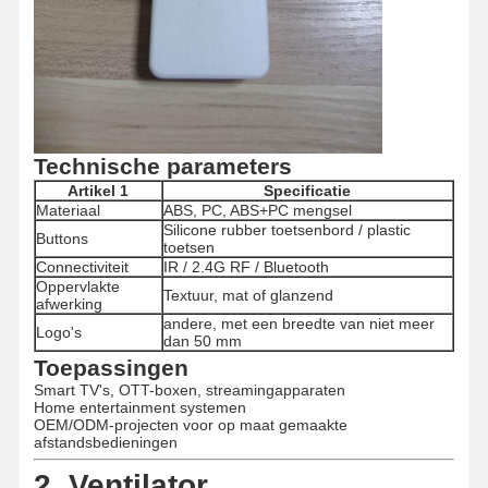
Kwaliteitscont
Contacteer
Nieuws
Alle Gevallen
Role
Ons
Technische parameters
Artikel 1
Specificatie
Praatje Nu
Materiaal
ABS, PC, ABS+PC mengsel
Silicone rubber toetsenbord / plastic
Buttons
toetsen
Connectiviteit
IR / 2.4G RF / Bluetooth
Kunststof spuitgietmatrijs
Oppervlakte
Textuur, mat of glanzend
afwerking
Huishoudelijk apparaat
andere, met een breedte van niet meer
Logo's
dan 50 mm
Medische Injectievorm
Toepassingen
Smart TV's, OTT-boxen, streamingapparaten
Home Injectievorm
Home entertainment systemen
OEM/ODM-projecten voor op maat gemaakte
afstandsbedieningen
Aangepaste spuitgietmatrijs
2. Ventilator