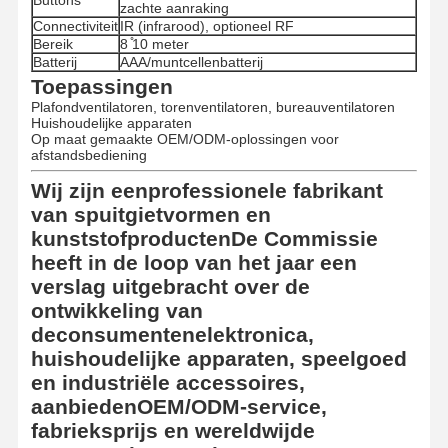
Buttons
zachte aanraking
Connectiviteit
IR (infrarood), optioneel RF
Bereik
8 ̊10 meter
Batterij
AAA/muntcellenbatterij
Toepassingen
Plafondventilatoren, torenventilatoren, bureauventilatoren
Huishoudelijke apparaten
Op maat gemaakte OEM/ODM-oplossingen voor
afstandsbediening
Wij zijn een
professionele fabrikant
van spuitgietvormen en
kunststofproducten
De Commissie
heeft in de loop van het jaar een
verslag uitgebracht over de
ontwikkeling van
de
consumentenelektronica,
huishoudelijke apparaten, speelgoed
en industriële accessoires
,
aanbieden
OEM/ODM-service,
fabrieksprijs en wereldwijde