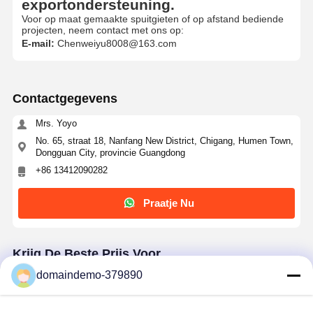
exportondersteuning
.
Voor op maat gemaakte spuitgieten of op afstand bediende
projecten, neem contact met ons op:
E-mail:
Chenweiyu8008@163.com
Contactgegevens
Mrs. Yoyo
No. 65, straat 18, Nanfang New District, Chigang, Humen Town,
Dongguan City, provincie Guangdong
+86 13412090282
Praatje Nu
Krijg De Beste Prijs Voor
domaindemo-379890
PC ABS Plastic Gevormde Onderdelen Op Maat
Gevormde Plastic Onderdelen Voor Ventilator
Afstandsbediening