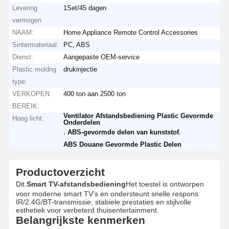
Levering
1Set/45 dagen
vermogen
NAAM:
Home Appliance Remote Control Accessories
Sintermateriaal:
PC, ABS
Dienst:
Aangepaste OEM-service
Plastic moldng
drukinjectie
type:
VERKOPEN
400 ton aan 2500 ton
BEREIK:
Ventilator Afstandsbediening Plastic Gevormde
Hoog licht:
Onderdelen
,
,
ABS-gevormde delen van kunststof
ABS Douane Gevormde Plastic Delen
Productoverzicht
Dit.
Smart TV-afstandsbediening
Het toestel is ontworpen
voor moderne smart TV's en ondersteunt snelle respons
IR/2.4G/BT-transmissie, stabiele prestaties en stijlvolle
esthetiek voor verbeterd thuisentertainment.
Belangrijkste kenmerken