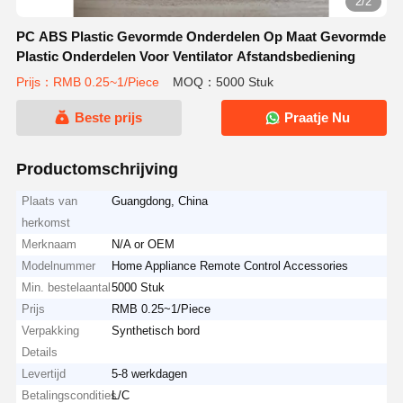
2/2
PC ABS Plastic Gevormde Onderdelen Op Maat Gevormde
Plastic Onderdelen Voor Ventilator Afstandsbediening
Prijs：RMB 0.25~1/Piece
MOQ：5000 Stuk
Beste prijs
Praatje Nu
Productomschrijving
Plaats van
Guangdong, China
herkomst
Merknaam
N/A or OEM
Modelnummer
Home Appliance Remote Control Accessories
Min. bestelaantal
5000 Stuk
Prijs
RMB 0.25~1/Piece
Verpakking
Synthetisch bord
Details
Levertijd
5-8 werkdagen
Betalingscondities
L/C