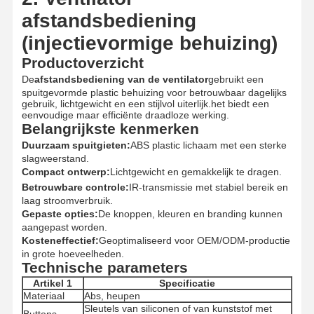
Injectiegevormde producten
afstandsbediening
Spuitgietmatrijs
(injectievormige behuizing)
Productoverzicht
De
afstandsbediening van de ventilator
gebruikt een
spuitgevormde plastic behuizing voor betrouwbaar dagelijks
gebruik, lichtgewicht en een stijlvol uiterlijk.het biedt een
eenvoudige maar efficiënte draadloze werking.
Belangrijkste kenmerken
Duurzaam spuitgieten:
ABS plastic lichaam met een sterke
slagweerstand.
Compact ontwerp:
Lichtgewicht en gemakkelijk te dragen.
Betrouwbare controle:
IR-transmissie met stabiel bereik en
laag stroomverbruik.
Gepaste opties:
De knoppen, kleuren en branding kunnen
aangepast worden.
Kosteneffectief:
Geoptimaliseerd voor OEM/ODM-productie
in grote hoeveelheden.
Technische parameters
Artikel 1
Specificatie
Materiaal
Abs, heupen
Sleutels van siliconen of van kunststof met