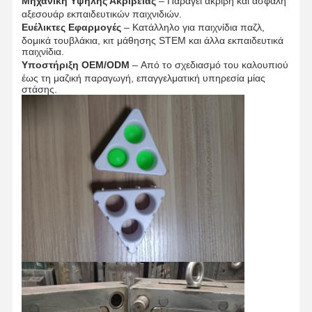
Μηχανική Υψηλής Ακρίβειας
– Παράγει ακριβή και ασφαλή
αξεσουάρ εκπαιδευτικών παιχνιδιών.
Ευέλικτες Εφαρμογές
– Κατάλληλο για παιχνίδια παζλ,
δομικά τουβλάκια, κιτ μάθησης STEM και άλλα εκπαιδευτικά
παιχνίδια.
Υποστήριξη OEM/ODM
– Από το σχεδιασμό του καλουπιού
έως τη μαζική παραγωγή, επαγγελματική υπηρεσία μίας
στάσης.
Αρχική
Προϊόντα
Σχετικά Με
Γύρος
Σελίδα
Εμάς
Εργοστασίων