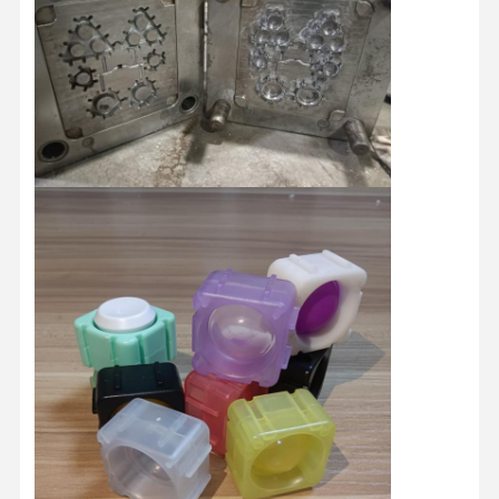
Ποιοτικός
Επαφή
Νέα
Όλες Οι
Έλεγχος
Περιπτώσεις
Συνομιλία
Τώρα
Καλούπι Πλαστικής Έγχυσης
Σκηνοθέτης οικιακής συσκευής
Ιατρική φόρμα εγχύσεων
Οικιακή Μούχλα
Προσαρμοσμένο καλούπι έγχυσης