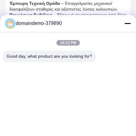
Έμπειρη Τεχνική Ομάδα
– Επαγγελματίες μηχανικοί
διασφαλίζουν σταθερές και αξιόπιστες λύσεις καλουπιών.
Παγκόσμια Εμβέλεια
– Εξαγωγή σε περισσότερες από δέκα
χώρες και περιοχές παγκοσμίως.
domaindemo-379890
Ευρεία Γκάμα Προϊόντων
– Καλύπτει καθημερινές ανάγκες,
ιατρικά εξαρτήματα, ηλεκτρονικά αξεσουάρ και
καλούπια
έγχυσης εκπαιδευτικών παιχνιδιών
.
10:12 PM
Δέσμευση για Αριστεία
– Τήρηση των "Ακρίβεια, Ποιότητα,
Ακεραιότητα" ως αρχή ανάπτυξής μας.
Good day, what product are you looking for?
Τεχνικές Προδιαγραφές
Κατηγορία Καλούπι:
Μη τυποποιημένο καλούπι έγχυσης
για εκπαιδευτικά παιχνίδια
Επιλογές Υλικών:
ABS, PP, PC, PVC, PA66, PET
Τύπος Επεξεργασίας:
OEM, ODM, προσαρμοσμένες
υπηρεσίες χύτευσης με έγχυση
Παραγωγική Ικανότητα:
Προσαρμόσιμη τόσο για μικρές
παρτίδες όσο και για μεγάλες παραγγελίες
Πεδίο Εφαρμογής:
Αξεσουάρ εκπαιδευτικών παιχνιδιών,
παιχνίδια παζλ, κιτ μάθησης, δομικά τουβλάκια