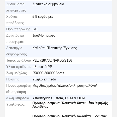
Συσκευασία
Συνθετικό συμβούλιο
λεπτομέρειες
Χρόνος
5-8 εργάσιμες
παράδοσης
Όροι πληρωμής
L/C
Δυνατότητα
1set/45 ημέρες
προσφοράς
Λειτουργία
Καλούπι Πλαστικής Έγχυσης
διαμόρφωσης
Τύπος μετάλλου
P20/718/738/NAK80/S136
Υλικό προϊόντος
πλαστικό PP
Ζωή μούχλας
250000-300000Shots
Ποιότητα
Υψηλό επίπεδο
Προσαρμοσμένη
Μέγεθος/χρώμα/πλάτος/σκληρότητα/λόγο/
εξυπηρέτηση
άλλη υπηρεσία
Υποστήριξη Custom, OEM & ODM
Προσαρμοσμένα Πλαστικά Χυτευμένα Υψηλής
Υψηλό φως:
Ακρίβειας
,
Προσαρμοσμένο Πλαστικό Καλούπι Έγχυσης