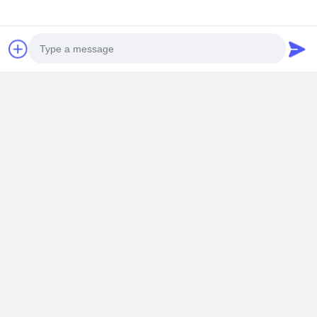
Photo
Video Call
Audio Call
Πρόσκληση Συνεργασίας
Η Yige είναι ο αξιόπιστος συνεργάτης σας για
προσαρμοσμένα καλούπια έγχυσης αξεσουάρ
εκπαιδευτικών παιχνιδιών
. Με προηγμένες εγκαταστάσεις
παραγωγής, μια επαγγελματική ομάδα μηχανικών και
αποδεδειγμένο ιστορικό εξαγωγών, παρέχουμε οικονομικά
αποδοτικές λύσεις καλουπιών που πληρούν τα διεθνή
πρότυπα.