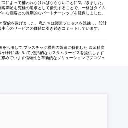
ビスによって補われなければならないことに気づきました。
顧客満足を究極の追求として優先することで、一格はタイム
バルな顧客との長期的なパートナーシップを確保しました。
へと変貌を遂げました。私たちは製造プロセスを洗練し、設計
客中心のサービスの価値に引き続きコミットしています。
多様な範囲を活用して,プラスチック模具の製造に特化した.吹金精度
や仕様に基づいて,包括的なカスタムサービスを提供します
とに努めています信頼性と革新的なソリューションでプロジェ