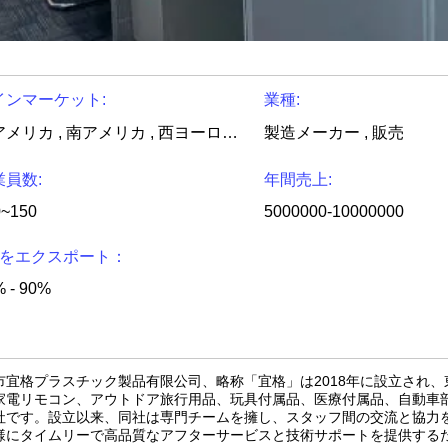
インマーケット:
業種:
北アメリカ , 南アメリカ , 西ヨーロッパ , 東ヨーロッパ , 東アジア , 南東アジア , 中東 , アフリカ , オセアニア , グローバル
製造メーカー , 販売
業員数:
年間売上:
0~150
5000000-10000000
.Cをエクスポート：
 - 90%
市宜格プラスチック製品有限公司、略称「宜格」は2018年に設立され、東
家電リモコン、アウトドア旅行用品、玩具付属品、医療付属品、自動車
社です。設立以来、同社は専門チームを擁し、スタッフ間の交流と協力
様にタイムリーで高品質なアフターサービスと技術サポートを提供する