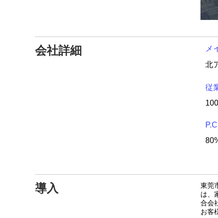
会社詳細
メ
従
10
P
80%
導入
東莞
は、
合会
お客