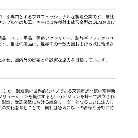
加工を専門とするプロフェッショナルな製造企業です。自社
サンプルでの加工、さらには各種射出成形金型のOEMおよび
用品、ペット用品、医療アクセサリー、装飾ギフトアクセサ
ます。当社の製品は、世界中の十数カ国および地域に輸出さ
上させ、国内外の顧客との誠実な協力を目指しています。
れました。製造業の世界的なハブである東莞市虎門鎮の南岸新
ソリューションを提供するというビジョンを持って設立され
、製造、受託製造における統合リーダーとなることに注力し
流の文化を育むことで、同社は急速に以下の多様な分野に特