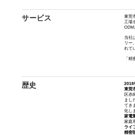
サービス
東莞
工場
OD
当社
リー
れて
「精
歴史
201
東莞
区赤
まし
てき
化し
家電
家庭
ライ
精密