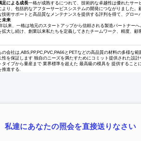
満足による成長
一格が成熟するにつれて、技術的な卓越性は優れたサー
により、包括的なアフターサービスシステムの開発につながりました。
な技術サポートと高品質なメンテナンスを提供する評判を得て、グロー
と未来
18年以来、一格は地元のスタートアップから信頼される製造パートナー
を拡大し続け、創業以来私たちを定義してきたチームワーク、精度、顧
の会社は,ABS,PP,PC,PVC,PA66とPETなどの高品質の材料の
久性を保証します 独自のニーズを満たすためにコミット提供された設計
トタイプから量産まで 業界標準を超えた 最高級の模具を 提供するこ
を推進する.
私達にあなたの照会を直接送りなさい