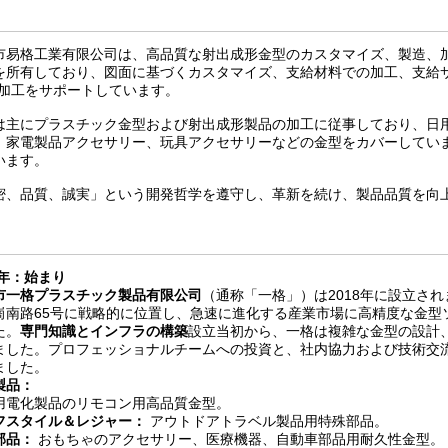
市易格工業有限公司は、高品質な射出成形金型のカスタマイズ、製造、
を所有しており、図面に基づくカスタマイズ、支給材料での加工、支給
M加工をサポートしています。
は主にプラスチック金型および射出成形製品の加工に従事しており、日
、家電製品アクセサリー、玩具アクセサリーなどの金型をカバーしてい
います。
密、品質、誠実」という開発哲学を遵守し、革新を続け、製品品質を向
8年：始まり
市一格プラスチック製品有限公司
（通称「一格」）は2018年に設立さ
崗南路65号に戦略的に位置し、急速に進化する産業市場に高精度な金型
た。
専門知識とインフラの構築
設立当初から、一格は複雑な金型の設計
ました。プロフェッショナルチームへの投資と、社内協力および技術交
ました。
製品：
用電化製品のリモコン用高品質金型。
フスタイル＆レジャー：
アウトドアトラベル製品用特殊部品。
部品：
おもちゃのアクセサリー、医療機器、自動車部品用耐久性金型。