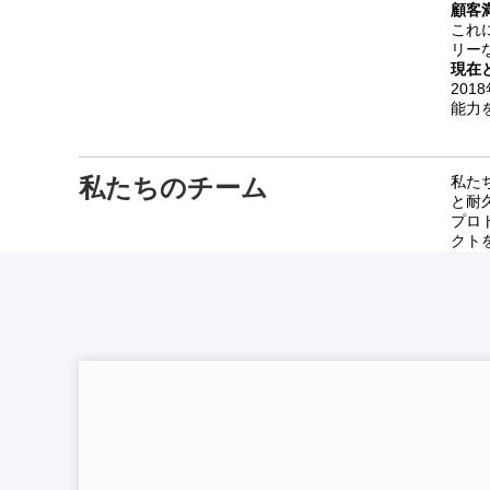
顧客
これ
リー
現在
20
能力
私たちのチーム
私たち
と耐
プロ
クト