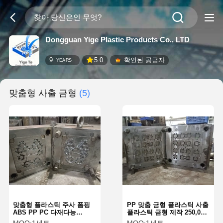
Dongguan Yige Plastic Products Co., LTD
9
5.0
확인된 공급자
YEARS
맞춤형 사출 금형
(5)
맞춤형 플라스틱 주사 폼핑
PP 맞춤 금형 플라스틱 사출
ABS PP PC 다재다능
플라스틱 금형 제작 250,000-
300000 샷 장난감 부품
300,000샷 OEM ODM 지원