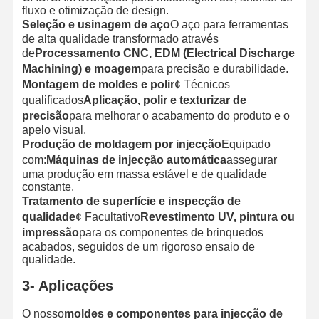
fluxo e otimização de design.
Seleção e usinagem de aço
O aço para ferramentas
de alta qualidade transformado através
de
Processamento CNC, EDM (Electrical Discharge
Machining) e moagem
para precisão e durabilidade.
Montagem de moldes e polir
¢ Técnicos
qualificados
Aplicação, polir e texturizar de
precisão
para melhorar o acabamento do produto e o
apelo visual.
Produção de moldagem por injecção
Equipado
com:
Máquinas de injecção automática
assegurar
uma produção em massa estável e de qualidade
constante.
Tratamento de superfície e inspecção de
qualidade
¢ Facultativo
Revestimento UV, pintura ou
impressão
para os componentes de brinquedos
acabados, seguidos de um rigoroso ensaio de
qualidade.
3- Aplicações
O nosso
moldes e componentes para injecção de