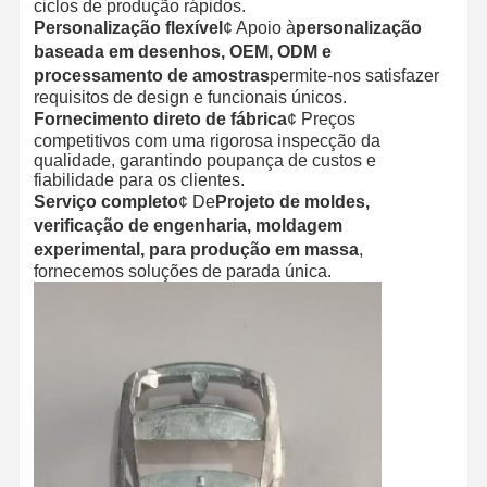
ciclos de produção rápidos.
Personalização flexível
¢ Apoio à
personalização
baseada em desenhos, OEM, ODM e
processamento de amostras
permite-nos satisfazer
requisitos de design e funcionais únicos.
Fornecimento direto de fábrica
¢ Preços
competitivos com uma rigorosa inspecção da
qualidade, garantindo poupança de custos e
fiabilidade para os clientes.
Serviço completo
¢ De
Projeto de moldes,
verificação de engenharia, moldagem
experimental, para produção em massa
,
fornecemos soluções de parada única.
Casa
Produtos
Quem
Fábrica
Somos