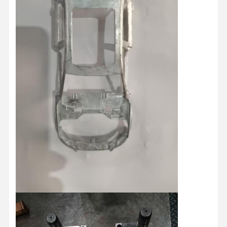
Controle De
Fale
Notícias
Todos Os
Qualidade
Conosco
Casos
Converse
Agora
Molde de injeção de plástico
Molde de aparelhos domésticos
Modelagem por injeção médica
Molde de Injeção Doméstico
Molde de injeção personalizado