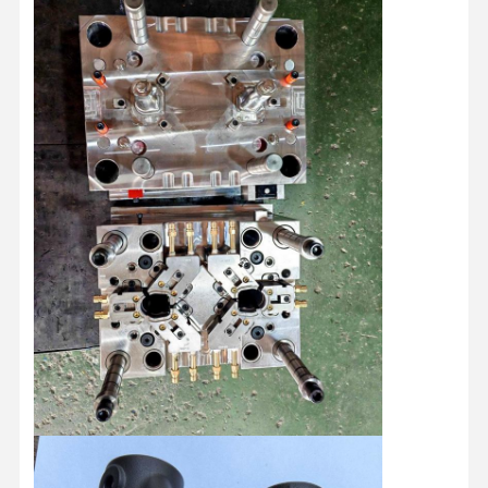
Контроль
Контактные
Новости
Все Случаи
Качества
Данные
Побеседуйте
Теперь
Пластиковая литьевая форма
Форма для бытовых приборов
Медицинская прессформа впрыски
Пресс-форма для домашнего литья под давлением
формы для инъекции