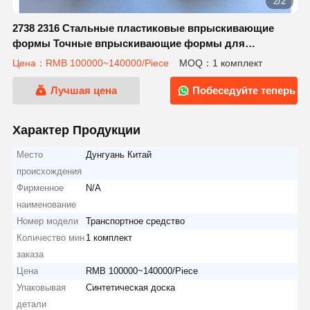
2/2
2738 2316 Стальные пластиковые впрыскивающие
формы Точные впрыскивающие формы для
механических частей транспортных средств
Цена：RMB 100000~140000/Piece
MOQ：1 комплект
Лучшая цена
Побеседуйте теперь
Характер Продукции
Место
Дунгуань Китай
происхождения
Фирменное
N/A
наименование
Номер модели
Транспортное средство
Количество мин
1 комплект
заказа
Цена
RMB 100000~140000/Piece
Упаковывая
Синтетическая доска
детали