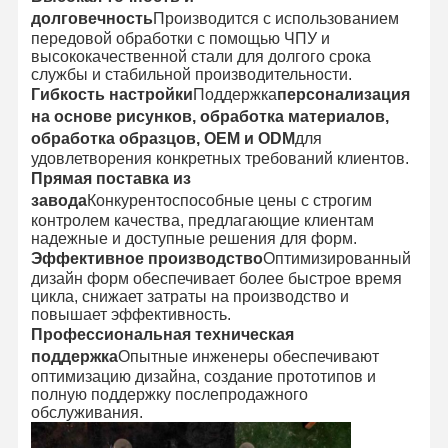
долговечность
Производится с использованием
передовой обработки с помощью ЧПУ и
высококачественной стали для долгого срока
службы и стабильной производительности.
Гибкость настройки
Поддержка
персонализация
на основе рисунков, обработка материалов,
обработка образцов, OEM и ODM
для
удовлетворения конкретных требований клиентов.
Прямая поставка из
завода
Конкурентоспособные цены с строгим
контролем качества, предлагающие клиентам
надежные и доступные решения для форм.
Эффективное производство
Оптимизированный
дизайн форм обеспечивает более быстрое время
цикла, снижает затраты на производство и
повышает эффективность.
Профессиональная техническая
поддержка
Опытные инженеры обеспечивают
оптимизацию дизайна, создание прототипов и
Главная
Продукция
О Компании
Наша
полную поддержку послепродажного
Страница
Фабрика
обслуживания.