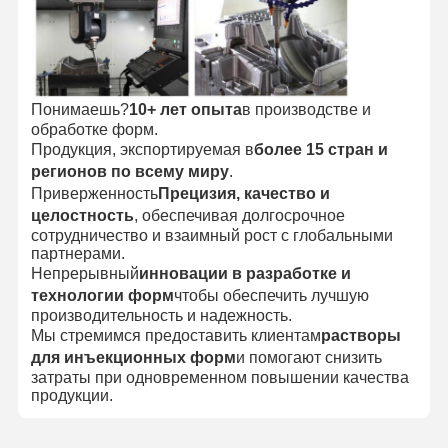
Понимаешь?
10+ лет опыта
в производстве и
обработке форм.
Продукция, экспортируемая в
более 15 стран и
регионов по всему миру
.
Приверженность
Прецизия, качество и
целостность
, обеспечивая долгосрочное
сотрудничество и взаимный рост с глобальными
партнерами.
Непрерывный
инновации в разработке и
технологии форм
чтобы обеспечить лучшую
производительность и надежность.
Мы стремимся предоставить клиентам
растворы
для инъекционных форм
и помогают снизить
затраты при одновременном повышении качества
продукции.