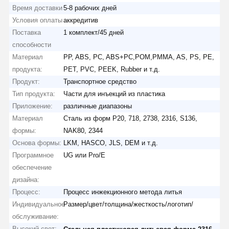
Время доставки
5-8 рабочих дней
Условия оплаты
аккредитив
Поставка
1 комплект/45 дней
способности
Материал
PP, ABS, PC, ABS+PC,POM,PMMA, AS, PS, PE,
продукта:
PET, PVC, PEEK, Rubber и т.д.
Продукт:
Транспортное средство
Тип продукта:
Части для инъекций из пластика
Приложение:
различные диапазоны
Материал
Сталь из форм P20, 718, 2738, 2316, S136,
формы:
NAK80, 2344
Основа формы:
LKM, HASCO, JLS, DEM и т.д.
Программное
UG или Pro/E
обеспечение
дизайна:
Процесс:
Процесс инжекционного метода литья
Индивидуальное
Размер/цвет/толщина/жесткость/логотип/
обслуживание:
Высокий свет:
,