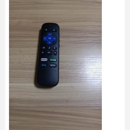
Control De
Contacto
Noticias
Todos Los
Calidad
Casos
Ahora Charle
Molde de inyección de plástico
Molde para electrodomésticos
Moldeo por inyección médico
En el hogar, moho por inyección
molde de inyección personalizado