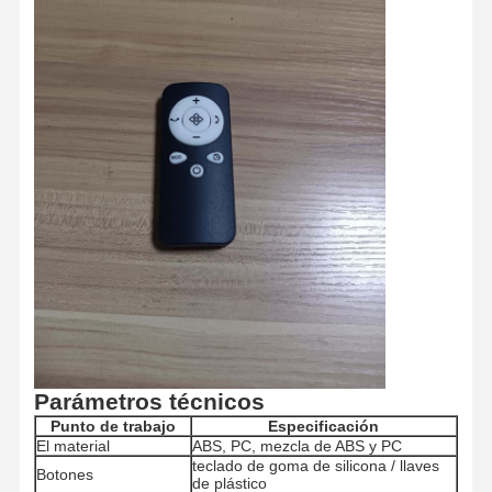
Productos moldeados por inyección
Molde de fundición a presión
Parámetros técnicos
Punto de trabajo
Especificación
El material
ABS, PC, mezcla de ABS y PC
teclado de goma de silicona / llaves
Botones
de plástico