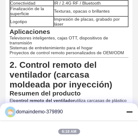
Conectividad
IR / 2.4G RF / Bluetooth
Finalización de la
Texturas, opacas o brillantes
superficie
Impresión de placas, grabado por
Logotipo
láser
Aplicaciones
Televisores inteligentes, cajas OTT, dispositivos de
transmisión
Sistemas de entretenimiento para el hogar
Proyectos de control remoto personalizados de OEM/ODM
2. Control remoto del
ventilador (carcasa
moldeada por inyección)
Resumen del producto
El
control remoto del ventilador
utiliza carcasas de plástico
moldeadas por inyección para un uso diario confiable, un
manejo ligero y una apariencia elegante.ofrece un
domaindemo-379890
funcionamiento inalámbrico simple pero eficiente.
Características clave
Moldeado por inyección duradero:
Cuerpo de plástico ABS
6:18 AM
con fuerte resistencia al impacto.