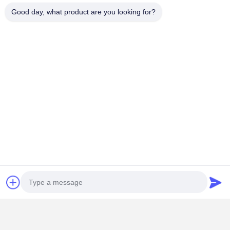
Diseño compacto:
Ligero y fácil de llevar.
Good day, what product are you looking for?
Control confiable:
Transmisión IR con un rango estable y
bajo consumo de energía.
Opciones personalizadas:
El diseño de los botones, los
colores y la marca se pueden personalizar.
Eficacia en cuanto a costes:
Optimizado para la
producción OEM/ODM de gran volumen.
Parámetros técnicos
Punto de
Especificación
trabajo
El material
ABS, Caderas de las caderas
Claves de silicona o de plástico de toque
Botones
suave
Conectividad
IR (infrarrojo), RF opcional
Rango de
8 ̊10 metros
acción
Batería
Batería de pila AAA/moneda
Aplicaciones
Ventiladores de techo, ventiladores de torre, ventiladores de
escritorio
Aparatos para el hogar
Soluciones de control remoto OEM/ODM personalizadas
Nosotros somos una
Fabricante