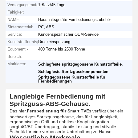
Versorgungsmaterial-
1 Satz/45 Tage
Fähigkeit
NAME:
Haushaltsgeräte Fernbedienungszubehör
Sintermaterial:
PC, ABS
Service:
Kundenspezifischer OEM-Service
Kunststoffformtyp:
Druckeinspritzung
Equpment -
400 Tonne bis 2500 Tonne
Bereich:
Markieren:
,
Schlagfeste spritzgegossene Kunststoffteile
,
Schlagfeste Spritzgusskomponenten
Spritzgegossene Kunststoffteile für
Fernbedienungen
Langlebige Fernbedienung mit
Spritzguss-ABS-Gehäuse.
Das hier.
Fernbedienung für Smart TV
Es verfügt über ein
hochwertiges Spritzgussgehäuse, das für Langlebigkeit,
ergonomischen Griff und nahtlose Knopfintegration
sorgt.4G/BT-Übertragung, stabile Leistung und stilvolle
Ästhetik für eine verbesserte Unterhaltung zu Hause.
Wesentliche Merkmale