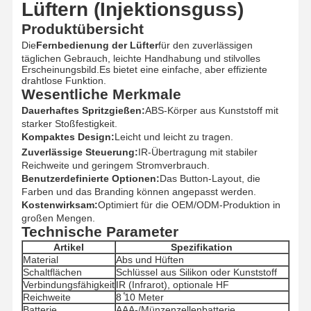
Lüftern (Injektionsguss)
Produkte aus Spritzguss
Produktübersicht
Druckgussform
Die
Fernbedienung der Lüfter
für den zuverlässigen
täglichen Gebrauch, leichte Handhabung und stilvolles
Erscheinungsbild.Es bietet eine einfache, aber effiziente
drahtlose Funktion.
Wesentliche Merkmale
Dauerhaftes Spritzgießen:
ABS-Körper aus Kunststoff mit
starker Stoßfestigkeit.
Kompaktes Design:
Leicht und leicht zu tragen.
Zuverlässige Steuerung:
IR-Übertragung mit stabiler
Reichweite und geringem Stromverbrauch.
Benutzerdefinierte Optionen:
Das Button-Layout, die
Farben und das Branding können angepasst werden.
Kostenwirksam:
Optimiert für die OEM/ODM-Produktion in
großen Mengen.
Technische Parameter
Artikel
Spezifikation
Material
Abs und Hüften
Schaltflächen
Schlüssel aus Silikon oder Kunststoff
Verbindungsfähigkeit
IR (Infrarot), optionale HF
Reichweite
8 ̊10 Meter
Batterie
AAA-/Münzenzellenbatterie