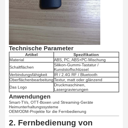
Qualitätskont
Kontakt
Nachrichten
Alle Fälle
Rolle
Technische Parameter
Plaudern Sie
Artikel
Spezifikation
Jetzt
Material
ABS, PC, ABS+PC-Mischung
Silikon-Gummi-Tastatur /
Schaltflächen
Kunststoffschlüssel
Verbindungsfähigkeit
IR / 2.4G RF / Bluetooth
Kunststoff-Spritzgussform
Oberflächenbearbeitung
Textur, matt oder glänzend
Druckmaschinen,
Schimmel für Haushaltsgeräte
Das Logo
Lasergravierungen
Anwendungen
Medizinisches Spritzen
Smart-TVs, OTT-Boxen und Streaming-Geräte
Heimunterhaltungssysteme
Hausspritzgussform
OEM/ODM-Projekte für die Fernbedienung
2. Fernbedienung von
Kundenspezifische Spritzgussform