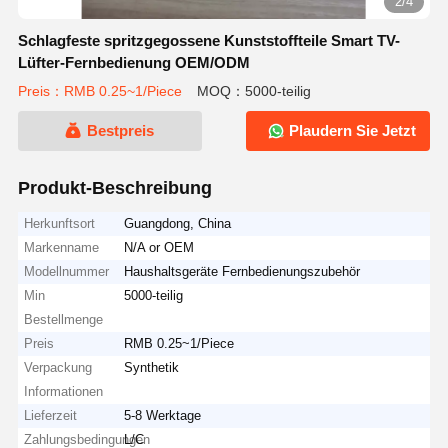
2/4
Schlagfeste spritzgegossene Kunststoffteile Smart TV-
Lüfter-Fernbedienung OEM/ODM
Preis：RMB 0.25~1/Piece
MOQ：5000-teilig
Bestpreis
Plaudern Sie Jetzt
Produkt-Beschreibung
Herkunftsort
Guangdong, China
Markenname
N/A or OEM
Modellnummer
Haushaltsgeräte Fernbedienungszubehör
Min
5000-teilig
Bestellmenge
Preis
RMB 0.25~1/Piece
Verpackung
Synthetik
Informationen
Lieferzeit
5-8 Werktage
Zahlungsbedingungen
L/C