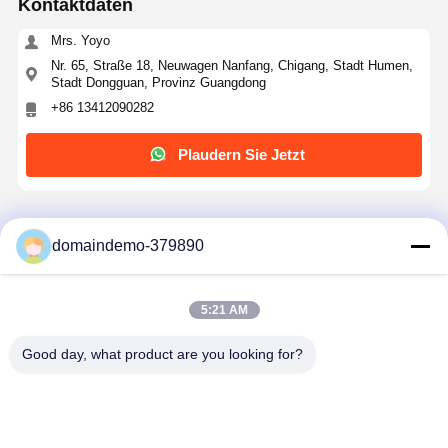
Kontaktdaten
Mrs. Yoyo
Nr. 65, Straße 18, Neuwagen Nanfang, Chigang, Stadt Humen,
Stadt Dongguan, Provinz Guangdong
+86 13412090282
Plaudern Sie Jetzt
Erhalten Sie Den Besten Preis Für
domaindemo-379890
Schlagfeste spritzgegossene Kunststoffteile
Smart TV-Lüfter-Fernbedienung OEM/ODM
5:21 AM
Good day, what product are you looking for?
Fortsetzen