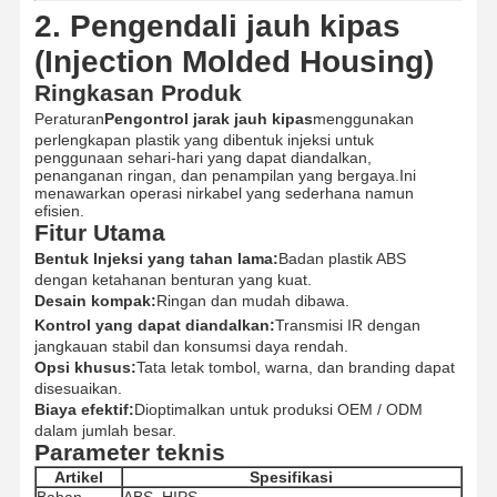
2. Pengendali jauh kipas
Produk cetakan injeksi
(Injection Molded Housing)
Ringkasan Produk
Cetakan pengecoran mati
Peraturan
Pengontrol jarak jauh kipas
menggunakan
perlengkapan plastik yang dibentuk injeksi untuk
penggunaan sehari-hari yang dapat diandalkan,
penanganan ringan, dan penampilan yang bergaya.Ini
menawarkan operasi nirkabel yang sederhana namun
efisien.
Fitur Utama
Bentuk Injeksi yang tahan lama:
Badan plastik ABS
dengan ketahanan benturan yang kuat.
Desain kompak:
Ringan dan mudah dibawa.
Kontrol yang dapat diandalkan:
Transmisi IR dengan
jangkauan stabil dan konsumsi daya rendah.
Opsi khusus:
Tata letak tombol, warna, dan branding dapat
disesuaikan.
Biaya efektif:
Dioptimalkan untuk produksi OEM / ODM
dalam jumlah besar.
Parameter teknis
Artikel
Spesifikasi