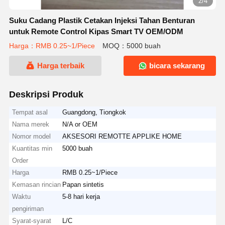
2/4
Suku Cadang Plastik Cetakan Injeksi Tahan Benturan
untuk Remote Control Kipas Smart TV OEM/ODM
Harga：RMB 0.25~1/Piece
MOQ：5000 buah
Harga terbaik
bicara sekarang
Deskripsi Produk
Tempat asal
Guangdong, Tiongkok
Nama merek
N/A or OEM
Nomor model
AKSESORI REMOTTE APPLIKE HOME
Kuantitas min
5000 buah
Order
Harga
RMB 0.25~1/Piece
Kemasan rincian
Papan sintetis
Waktu
5-8 hari kerja
pengiriman
Syarat-syarat
L/C