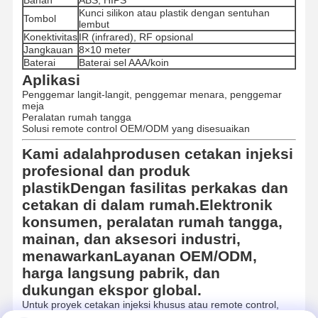
Bahan
ABS, HIPS
Kunci silikon atau plastik dengan sentuhan
Tombol
lembut
Konektivitas
IR (infrared), RF opsional
Jangkauan
8×10 meter
Baterai
Baterai sel AAA/koin
Aplikasi
Penggemar langit-langit, penggemar menara, penggemar
meja
Peralatan rumah tangga
Solusi remote control OEM/ODM yang disesuaikan
Kami adalah
produsen cetakan injeksi
profesional dan produk
plastik
Dengan fasilitas perkakas dan
cetakan di dalam rumah.
Elektronik
konsumen, peralatan rumah tangga,
mainan, dan aksesori industri
,
menawarkan
Layanan OEM/ODM,
harga langsung pabrik, dan
dukungan ekspor global
.
Untuk proyek cetakan injeksi khusus atau remote control,
hubungi kami: