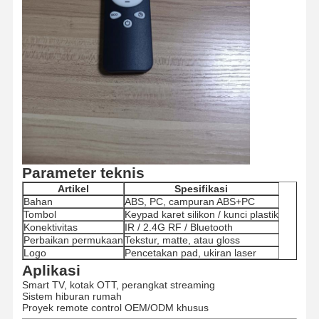
Kontrol
Hubungi
Berita
Semua
Kualitas
Kami
Kasus
Bicara
Sekarang
Parameter teknis
Artikel
Spesifikasi
Cetakan Injeksi Plastik
Bahan
ABS, PC, campuran ABS+PC
Tombol
Keypad karet silikon / kunci plastik
Konektivitas
IR / 2.4G RF / Bluetooth
Cetakan peralatan rumah tangga
Perbaikan permukaan
Tekstur, matte, atau gloss
Logo
Pencetakan pad, ukiran laser
Cetakan Injeksi Medis
Aplikasi
Smart TV, kotak OTT, perangkat streaming
Home Injeksi Jamur
Sistem hiburan rumah
Proyek remote control OEM/ODM khusus
Cetakan Injeksi Kustom