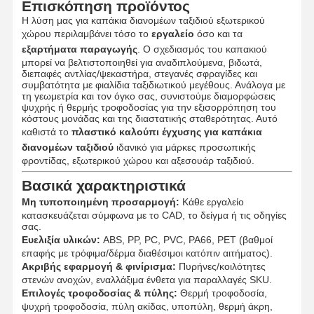
Επισκόπηση προϊόντος
Η λύση μας για καπάκια διανομέων ταξιδιού εξωτερικού
Προϊόντα που σχηματίζονται με ένεση
χώρου περιλαμβάνει τόσο το
εργαλείο
όσο και τα
εξαρτήματα παραγωγής
. Ο σχεδιασμός του καπακιού
Καλούπι χύτευσης
μπορεί να βελτιστοποιηθεί για αναδιπλούμενα, βιδωτά,
διεπαφές αντλίας/ψεκαστήρα, στεγανές σφραγίδες και
συμβατότητα με φιαλίδια ταξιδιωτικού μεγέθους. Ανάλογα με
τη γεωμετρία και τον όγκο σας, συνιστούμε διαμορφώσεις
ψυχρής ή θερμής τροφοδοσίας για την εξισορρόπηση του
κόστους μονάδας και της διαστατικής σταθερότητας. Αυτό
καθιστά το
πλαστικό καλούπι έγχυσης για καπάκια
διανομέων ταξιδιού
ιδανικό για μάρκες προσωπικής
φροντίδας, εξωτερικού χώρου και αξεσουάρ ταξιδιού.
Βασικά χαρακτηριστικά
Μη τυποποιημένη προσαρμογή:
Κάθε εργαλείο
κατασκευάζεται σύμφωνα με το CAD, το δείγμα ή τις οδηγίες
σας.
Ευελιξία υλικών:
ABS, PP, PC, PVC, PA66, PET (βαθμοί
επαφής με τρόφιμα/δέρμα διαθέσιμοι κατόπιν αιτήματος).
Ακριβής εφαρμογή & φινίρισμα:
Πυρήνες/κοιλότητες
στενών ανοχών, εναλλάξιμα ένθετα για παραλλαγές SKU.
Επιλογές τροφοδοσίας & πύλης:
Θερμή τροφοδοσία,
ψυχρή τροφοδοσία, πύλη ακίδας, υποπύλη, θερμή άκρη,