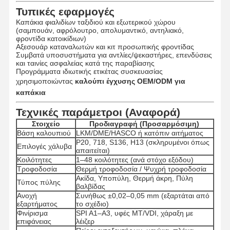
Τυπικές εφαρμογές
Καπάκια φιαλιδίων ταξιδιού και εξωτερικού χώρου
(σαμπουάν, αφρόλουτρο, απολυμαντικό, αντηλιακό,
φροντίδα κατοικίδιων)
Αξεσουάρ καταναλωτών και κιτ προσωπικής φροντίδας
Συμβατά υποσυστήματα για αντλίες/ψεκαστήρες, επενδύσεις
και ταινίες ασφαλείας κατά της παραβίασης
Προγράμματα ιδιωτικής ετικέτας συσκευασίας
χρησιμοποιώντας
καλούπι έγχυσης OEM/ODM για
καπάκια
Τεχνικές παράμετροι (Αναφορά)
Στοιχείο
Προδιαγραφή (Προσαρμόσιμη)
Βάση καλουπιού
LKM/DME/HASCO ή κατόπιν αιτήματος
P20, 718, S136, H13 (σκληρυμένοι όπως
Επιλογές χάλυβα
απαιτείται)
Κοιλότητες
1–48 κοιλότητες (ανά στόχο εξόδου)
Τροφοδοσία
Θερμή τροφοδοσία / Ψυχρή τροφοδοσία
Ακίδα, Υποπύλη, Θερμή άκρη, Πύλη
Τύπος πύλης
βαλβίδας
Ανοχή
Συνήθως ±0,02–0,05 mm (εξαρτάται από
εξαρτήματος
το σχέδιο)
Φινίρισμα
SPI A1–A3, υφές MT/VDI, χάραξη με
επιφάνειας
λέιζερ