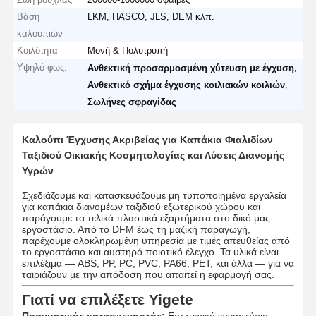
Βάση
LKM, HASCO, JLS, DEM κλπ.
καλουπιών
Κοιλότητα
Μονή & Πολυτρυπή
Υψηλό φως:
,
Ανθεκτική προσαρμοσμένη χύτευση με έγχυση
,
Ανθεκτικό σχήμα έγχυσης κοιλιακών κοιλιών
Σωλήνες σφραγίδας
Καλούπι Έγχυσης Ακριβείας για Καπάκια Φιαλιδίων
Ταξιδιού Οικιακής Κοσμητολογίας και Λύσεις Διανομής
Υγρών
Σχεδιάζουμε και κατασκευάζουμε μη τυποποιημένα εργαλεία
για καπάκια διανομέων ταξιδιού εξωτερικού χώρου και
παράγουμε τα τελικά πλαστικά εξαρτήματα στο δικό μας
εργοστάσιο. Από το DFM έως τη μαζική παραγωγή,
παρέχουμε ολοκληρωμένη υπηρεσία με τιμές απευθείας από
το εργοστάσιο και αυστηρό ποιοτικό έλεγχο. Τα υλικά είναι
επιλέξιμα — ABS, PP, PC, PVC, PA66, PET, και άλλα — για να
ταιριάζουν με την απόδοση που απαιτεί η εφαρμογή σας.
Γιατί να επιλέξετε Yigete
Πραγματικός κατασκευαστής:
Εσωτερικό εργαστήριο