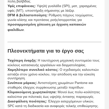
πύλη βαλβίδας.
Υφές επιφάνειας:
Υψηλή γυαλάδα (SPI), ματ, χαραγμένες
υφές (MT), υποστήριξη σήμανσης με λέιζερ.
DFM & βελτιστοποίηση:
Ρύθμιση πάχους τοιχώματος,
γωνία κλίσης και προτάσεις ροής/ισορροπίας για
προσαρμοσμένη χύτευση με έγχυση καπακιών
φιαλιδίων
.
Πλεονεκτήματα για το έργο σας
Ταχύτερη έναρξη:
Η ταυτόχρονη μηχανική συντομεύει τους
κύκλους κατασκευής εργαλείων και δειγματοληψίας.
Χαμηλότερο συνολικό κόστος:
Ο σχεδιασμός καλουπιών
εστιάζει στον χρόνο κύκλου, την απόδοση και την εύκολη
συντήρηση.
Συνέπεια μάρκας:
Αντιστοίχιση χρωμάτων Pantone και
σταθερός έλεγχος συρρίκνωσης μεταξύ παρτίδων.
Κλιμακούμενη χωρητικότητα:
Μονοί έως πολυ-κοιλότητες
καλούπια για πιλοτικές έως υψηλής έντασης παραγωγές.
Διασφάλιση ποιότητας:
Έλεγχοι εισερχόμενων υλικών,
SPC κατά τη διαδικασία και αναφορές τελικής επιθεώρησης.