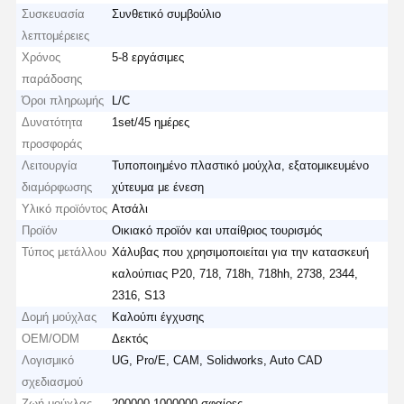
Συσκευασία
Συνθετικό συμβούλιο
λεπτομέρειες
Χρόνος
5-8 εργάσιμες
παράδοσης
Όροι πληρωμής
L/C
Δυνατότητα
1set/45 ημέρες
προσφοράς
Λειτουργία
Τυποποιημένο πλαστικό μούχλα, εξατομικευμένο
διαμόρφωσης
χύτευμα με ένεση
Υλικό προϊόντος
Ατσάλι
Προϊόν
Οικιακό προϊόν και υπαίθριος τουρισμός
Τύπος μετάλλου
Χάλυβας που χρησιμοποιείται για την κατασκευή
καλούπιας P20, 718, 718h, 718hh, 2738, 2344,
2316, S13
Δομή μούχλας
Καλούπι έγχυσης
OEM/ODM
Δεκτός
Λογισμικό
UG, Pro/E, CAM, Solidworks, Auto CAD
σχεδιασμού
Ζωή μούχλας
200000-1000000 σφαίρες