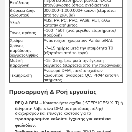
Πείροι εκτοξευτήρων, μανίκια, πλάκα
Εκτόξευση
απογύμνωσης (όπως σχεδιάστηκε)
Διάρκεια ζωής
300.000–1.000.000+ κύκλοι (εξαρτάται
καλουπιού
από τον χάλυβα)
ABS, PP, PC, PVC, PA66, PET, άλλα
Υλικά
κατόπιν αιτήματος
~100–450T (ανά μέγεθος εξαρτήματος/
Τόνος πρέσας
προβολή)
Χρώμα
Αντιστοίχιση χρωμάτων Pantone/RAL
Χρόνος
~7–15 ημέρες μετά την ετοιμότητα T0
παράδοσης
(εξαρτάται από το έργο)
δειγματοληψίας
Μαζική
~15–35 ημέρες μετά την έγκριση
παραγωγή
δείγματος (εξαρτάται από την παραγγελία)
Αναφορά DFM, πακέτο σχεδίων
Τεκμηρίωση
καλουπιού, αναφορές QC, PPAP κατόπιν
αιτήματος
Προσαρμογή & Ροή εργασίας
RFQ & DFM
– Κοινοποιήστε σχέδια (.STEP/.IGES/.X_T) ή
δείγματα· λάβετε ένα DFM με προτάσεις πύλης/
διαχωρισμού και επιλογές κόστους για το
προσαρμοσμένο καλούπι έγχυσης για καπάκια
φιαλιδίων
.
Σχεδιασμός καλουπιού
– Έγκριση 2D/3D, επιλογή