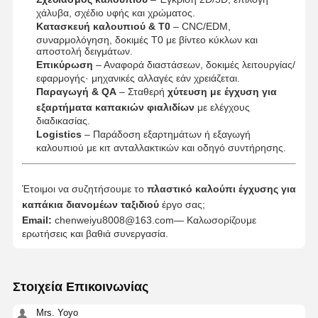
χάλυβα, σχέδιο υφής και χρώματος.
Κατασκευή καλουπιού & T0
– CNC/EDM,
συναρμολόγηση, δοκιμές T0 με βίντεο κύκλων και
αποστολή δειγμάτων.
Επικύρωση
– Αναφορά διαστάσεων, δοκιμές λειτουργίας/
εφαρμογής· μηχανικές αλλαγές εάν χρειάζεται.
Παραγωγή & QA
– Σταθερή
χύτευση με έγχυση για
εξαρτήματα καπακιών φιαλιδίων
με ελέγχους
διαδικασίας.
Logistics
– Παράδοση εξαρτημάτων ή εξαγωγή
καλουπιού με κιτ ανταλλακτικών και οδηγό συντήρησης.
Έτοιμοι να συζητήσουμε το
πλαστικό καλούπι έγχυσης για
καπάκια διανομέων ταξιδιού
έργο σας;
Email:
chenweiyu8008@163.com
— Καλωσορίζουμε
ερωτήσεις και βαθιά συνεργασία.
Στοιχεία Επικοινωνίας
Mrs. Yoyo