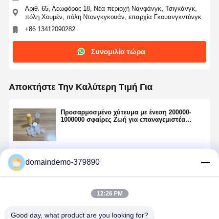
Αριθ. 65, Λεωφόρος 18, Νέα περιοχή Νανφάνγκ, Τσιγκάνγκ,
πόλη Χουμέν, πόλη Ντονγκγκουάν, επαρχία Γκουανγκντόνγκ
+86 13412090282
Συνομιλία τώρα
Αποκτήστε Την Καλύτερη Τιμή Για
Προσαρμοσμένο χύτευμα με ένεση 200000-
1000000 σφαίρες Ζωή για επαναγεμιστέα
καπάκια μπουκαλιών οικιακού χρήματος
Να συνεχίσει
domaindemo-379890
12:26 PM
Συνιστώμενα Προϊόντα
Good day, what product are you looking for?