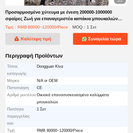
2/2
Προσαρμοσμένο χύτευμα με ένεση 200000-1000000
σφαίρες Ζωή για επαναγεμιστέα καπάκια μπουκαλιών
οικιακού χρήματος
Τιμή：RMB 80000~120000/Piece
MOQ：1 Σετ
Καλύτερη τιμή
Συνομιλία τώρα
Περιγραφή Προϊόντων
Τόπος
Dongguan Κίνα
καταγωγής
Μάρκα
N/A or OEM
Πιστοποίηση
CE
Αριθμό μοντέλου
Οικιακά επανασυσκευασμένα καλύμματα
μπουκαλιών
Ποσότητα
1 Σετ
παραγγελίας
min
Τιμή
RMB 80000~120000/Piece