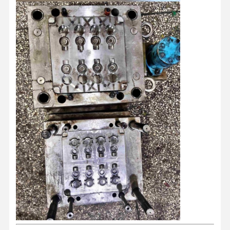
Ποιοτικός
Επαφή
Νέα
Όλες Οι
Έλεγχος
Περιπτώσεις
Συνομιλία
Τώρα
Καλούπι Πλαστικής Έγχυσης
Σκηνοθέτης οικιακής συσκευής
Ιατρική φόρμα εγχύσεων
Οικιακή Μούχλα
Προσαρμοσμένο καλούπι έγχυσης