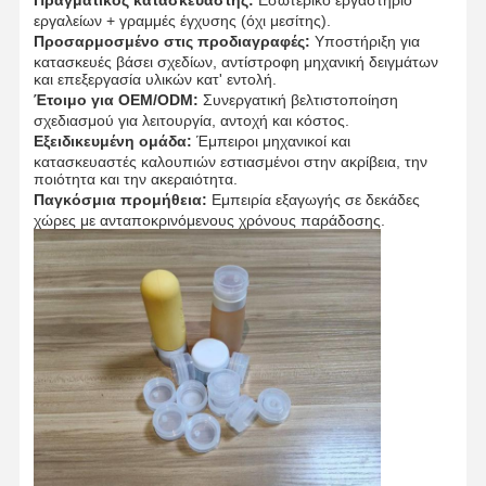
εργαλείων + γραμμές έγχυσης (όχι μεσίτης).
Προσαρμοσμένο στις προδιαγραφές:
Υποστήριξη για
κατασκευές βάσει σχεδίων, αντίστροφη μηχανική δειγμάτων
και επεξεργασία υλικών κατ' εντολή.
Έτοιμο για OEM/ODM:
Συνεργατική βελτιστοποίηση
σχεδιασμού για λειτουργία, αντοχή και κόστος.
Εξειδικευμένη ομάδα:
Έμπειροι μηχανικοί και
κατασκευαστές καλουπιών εστιασμένοι στην ακρίβεια, την
ποιότητα και την ακεραιότητα.
Παγκόσμια προμήθεια:
Εμπειρία εξαγωγής σε δεκάδες
χώρες με ανταποκρινόμενους χρόνους παράδοσης.
Αρχική
Προϊόντα
Σχετικά Με
Γύρος
Σελίδα
Εμάς
Εργοστασίων