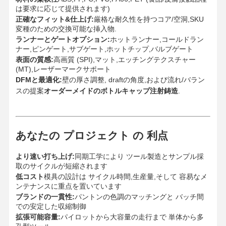
注射型製品
は要求に応じて提供されます)
正確なフィット&仕上げ:
厳格な耐久性を持つコア/空洞,SKU
変種のための交換可能な挿入物.
ダイカスト金型
ランナーとゲートオプション:
ホットランナー,コールドラン
ナー,ピンゲート,サブゲート,ホットチップ,バルブゲート
表面の質感:
高画質 (SPI),マット,エッチングテクスチャー
(MT),レーザーマークサポート
DFMと最適化:
壁の厚さ調整, draftの角度,および流れ/バラン
スの提案
オーダーメイドのボトルキャップ注射鋳造
.
あなたの プロジェクト の 利点
より速い打ち上げ:
同期工学により ツール製造とサンプル採
取のサイクルが短縮されます
低コスト
模具の設計は サイクル時間,生産量,そして 容易なメ
ンテナンスに重点を置いています
ブランドの一貫性:
パントンの色調のマッチングと バッチ間
での安定した収縮制御
拡張可能容量:
パイロットから大容量の走行まで 単体から多