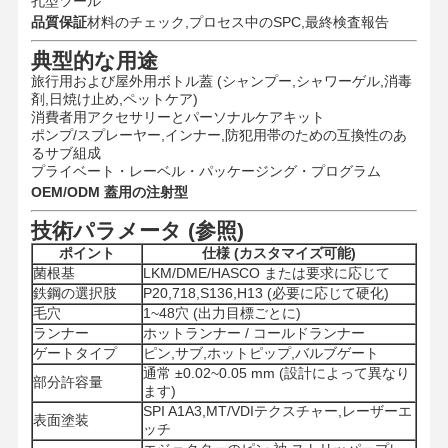
孔型ツール
品質保証
材料のチェック,プロセス中のSPC,最終検査報告
典型的な用途
旅行用および屋外用ボトル蓋 (シャンプー,シャワーゲル,消毒
剤,日焼け止め,ペットケア)
消費者用アクセサリーとパーソナルケアキット
ポンプ/スプレーヤー,インナー,防犯用帯のための互換性のあ
るサブ組成
プライベート・レーベル・パッケージング・プログラム
OEM/ODM 蓋用の注射型
技術パラメータ (参照)
ポイント
仕様 (カスタマイズ可能)
菌根基
LKM/DME/HASCO または要求に応じて
鉄鋼の選択肢
P20,718,S136,H13 (必要に応じて硬化)
毛穴
1~48穴 (出力目標ごとに)
ランナー
ホットランナー / コールドランナー
ゲートタイプ
ピン,サブ,ホットピップ,バルブゲート
通常 ±0.02~0.05 mm (設計によって異なり
部分許容量
ます)
SPI A1A3,MT/VDIテクスチャー,レーザーエ
表面塗装
ッチ