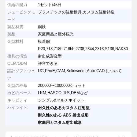
供給の能力
1セット/45日
シェーピングモ
プラスチックの注射模具,カスタム注射鋳造
ード
製品材質
鋼鉄
製品
家庭用品と屋外観光
金型材料
模造鋼
P20,718,718h,718hh,2738,2344,2316,S136,NAK80
模具の構造
射出成形金型
OEM/ODM
許容できる
設計ソフトウェ
UG,Pro/E,CAM,Solidworks,Auto CAD について
ア
金型の寿命
200000〜1000000ショット
カビのベース
LKM,HASCO,JLS,DEMなど
キャビティ
シングル&マルチホイット
ハイライト:
,
耐久性のあるカスタム注射型
,
耐久性のある ABS 射出成形
家庭用カスタム射出成形