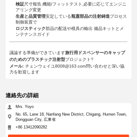
検証
尺寸報告,機能/フィットテスト,必要に応じてエンジニ
アリング変更
生産と品質管理
安定している
瓶蓋部品の注射鋳造
プロセス
制御装置で
ロジスティック
部品の配送や模具の輸出 備品キットとメ
ンテナンスガイド
議論する準備ができています
旅行用ドスペンサーのキャップ
のためのプラスチック注射型
プロジェクト?
メール:
チェンウェイユ8008@163.com
問い合わせと深い協
力を歓迎します
連絡先の詳細
Mrs. Yoyo
No. 65, Lane 18, Nanfang New District, Chigang, Humen Town,
Dongguan City, 広東省
+86 13412090282