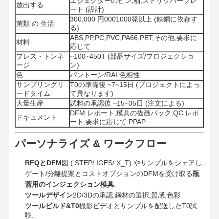
エジェクターのピン,袖,ストリッパープレ
放出する
ート (設計)
300,000 円0001000発以上 (鉄鋼に依存す
菌類 の 生活
る)
ABS,PP,PC,PVC,PA66,PET,その他,要求に
材料
応じて
プレス・トンネ
~100~450T (部品サイズ/プロジェクショ
ージ
ン)
色
パントーン/RAL色相性
サンプリングリ
T0の準備後 ~7~15日 (プロジェクトによっ
ードタイム
て異なります)
大量生産
試料の承認後 ~15~35日 (注文による)
DFM レポート,模具の描画パック,QC レポ
ドキュメント
ート,要求に応じて PPAP
パーソナライズ & ワークフロー
RFQとDFM
図 (.STEP/.IGES/.X_T) やサンプルをシェアし,
ゲート/分離提案とコストオプションのDFMを受け取る
瓶
蓋用のインジェクション模具
.
ツールデザイン
2D/3Dの承認,鋼材の選択,質感,色彩
ツールビルド&T0
撮影ビデオとサンプルを配送したT0試
験.