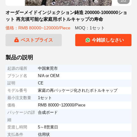
2/2
オーダーメイドインジェクション鋳造 200000-1000000ショ
ット 再充填可能な家庭用ボトルキャップの寿命
価格：RMB 80000~120000/Piece
MOQ：1セット
ベストプライス
今雑談しなさい
製品の説明
起源の場所
中国東莞市
ブランド名
N/A or OEM
証明
CE
モデル番号
家庭の再パッケージ化されたボトルキャップ
最小注文数量
1セット
価格
RMB 80000~120000/Piece
パッケージの詳
合成ボード
細
受渡し時間
5～8営業日
支払条件
信用状