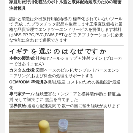
家庭用旅行用化粧品のボトル蓋と液体配給溶液のための精密
注射模具
設計と製造は外出旅行用配給機の 標準化されていないツール
で 完成したプラスチック部品を生産します工場直送価格と厳
格な品質管理でエンドツーエンドサービスを提供します材料
はABS,PP,PC,PVC,PA66,PETなどで,アプリケーションに必要
な性能に合わせて選択できます.
イギテ を 選ぶ の は なぜ です か
本物の製造者:
社内のツールショップ + 注射ライン (ブローカ
ーではありません)
カスタム仕様:
図面ベースのビルド,サンプルリバースエンジ
ニアリング,および料金の処理をサポートする.
OEM/ODM 準備済み
機能,強度,コストのための協働設計最適
化
専門家チーム:
経験豊富なエンジニアと模具製作者は 精度,品
質,そして誠実さに 焦点を当てました
世界供給:
迅速な配達期間で 数十の国に輸出経験があります