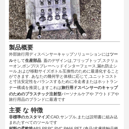
品質管理
お問い合わせ
ニュース
すべての場合
製品概要
今雑談しなさ
外部旅行用ディスペンサーキャップソリューションには
ツー
い
ル
そして
生産部品
. 蓋のデザインは,フリップトップ,スクリュ
ーオン,ポンプ/スプレーヘッドインターフェース,漏れ防止シ
ール,および移動サイズボトル互換性のために最適化すること
プラスチック射出成形金型
ができます. あなたの幾何学と体積に応じて,ユニットコスト
と寸法安定性をバランスするために冷走者またはホットラン
家電の模具
ナー構成を推奨しますこれは
旅行用ドスペンサーのキャップ
のためのプラスチック注射型
パーソナルケアや アウトドアや
医学の注入型
旅行用品のブランドに最適です
主要 な 特徴
家庭用射出成形金型
非標準のカスタマイズ:
CAD,サンプル,または説明書に組み込
カスタム射出成形金型
まれたすべてのツールです
材料の柔軟性
ABS,PP,PC,PVC,PA66,PET (食品/皮膚接触品種