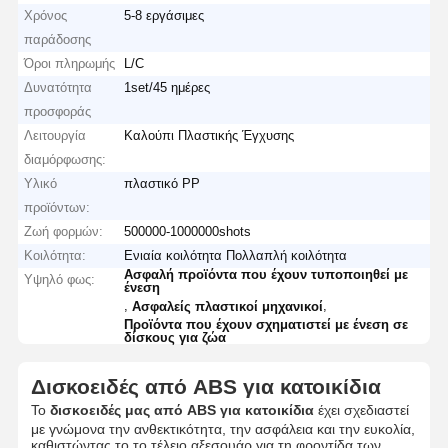
Χρόνος
5-8 εργάσιμες
παράδοσης
Όροι πληρωμής
L/C
Δυνατότητα
1set/45 ημέρες
προσφοράς
Λειτουργία
Καλούπι Πλαστικής Έγχυσης
διαμόρφωσης:
Υλικό
πλαστικό PP
προϊόντων:
Ζωή φορμών:
500000-1000000shots
Κοιλότητα:
Ενιαία κοιλότητα Πολλαπλή κοιλότητα
Ασφαλή προϊόντα που έχουν τυποποιηθεί με
Υψηλό φως:
ένεση
,
,
Ασφαλείς πλαστικοί μηχανικοί
Προϊόντα που έχουν σχηματιστεί με ένεση σε
δίσκους για ζώα
Δισκοειδές από ABS για κατοικίδια
Το
δισκοειδές μας από ABS για κατοικίδια
έχει σχεδιαστεί
με γνώμονα την ανθεκτικότητα, την ασφάλεια και την ευκολία,
καθιστώντας το το τέλειο αξεσουάρ για τη φροντίδα των