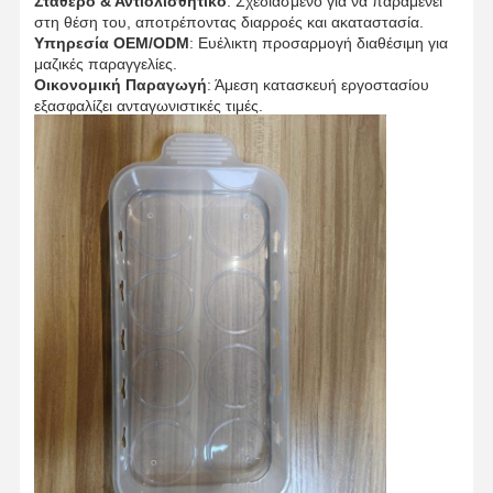
Σταθερό & Αντιολισθητικό
: Σχεδιασμένο για να παραμένει
στη θέση του, αποτρέποντας διαρροές και ακαταστασία.
Υπηρεσία OEM/ODM
: Ευέλικτη προσαρμογή διαθέσιμη για
μαζικές παραγγελίες.
Οικονομική Παραγωγή
: Άμεση κατασκευή εργοστασίου
εξασφαλίζει ανταγωνιστικές τιμές.
Αρχική
Προϊόντα
Σχετικά Με
Γύρος
Σελίδα
Εμάς
Εργοστασίων