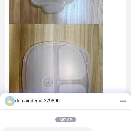
Ποιοτικός
Επαφή
Νέα
Όλες Οι
Έλεγχος
Περιπτώσεις
Συνομιλία
Τώρα
Καλούπι Πλαστικής Έγχυσης
Σκηνοθέτης οικιακής συσκευής
domaindemo-379890
Ιατρική φόρμα εγχύσεων
Οικιακή Μούχλα
4:07 AM
Προσαρμοσμένο καλούπι έγχυσης