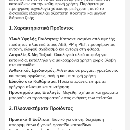
κατοικίδιων και την καθημερινή χρήση. Παράγεται με
προηγμένη τεχνολογία χύτευσης με έγχυση, αυτό το
δισκοειδές εξασφαλίζει αξιόπιστη ποιότητα και μεγάλη
διάρκεια ζωής.
1. Χαρακτηριστικά Προϊόντος
Υλικά Υψηλής Ποιότητας
: Κατασκευασμένο από υψηλής
ποιότητας πλαστικά όπως ABS, PP ή PET, προσφέροντας
αντοχή, ελαφρύ σχεδιασμό και αντοχή στη φθορά.
Ασφαλές & Μη Τοξικό
: Οικολογικά υλικά ασφαλή για
κατοικίδια, κατάλληλα για μακροχρόνια χρήση χωρίς βλάβη
στα κατοικίδια.
Ανθεκτικός Σχεδιασμός
: Ανθεκτικό σε ρωγμές, γρατζουνιές
και παραμορφώσεις, ακόμη και με συχνή χρήση.
Εύκολο στο Καθάρισμα
: Η λεία επιφάνεια επιτρέπει
γρήγορο πλύσιμο και συντήρηση.
Προσαρμόσιμες Επιλογές
: Μεγέθη, σχήματα και χρώματα
μπορούν να προσαρμοστούν στις ανάγκες των πελατών.
2. Πλεονεκτήματα Προϊόντος
Πρακτικό & Ευέλικτο
: Ιδανικό για σίτιση, διαχείριση
απορριμμάτων ή γενική φροντίδα κατοικίδιων.