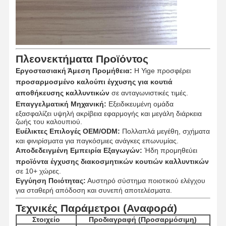
Ποιοτικός
Επαφή
Νέα
Όλες Οι
Έλεγχος
Περιπτώσεις
Πλεονεκτήματα Προϊόντος
Εργοστασιακή Άμεση Προμήθεια:
Η Yige προσφέρει
προσαρμοσμένο καλούπι έγχυσης για κουτιά
αποθήκευσης καλλυντικών
σε ανταγωνιστικές τιμές.
Επαγγελματική Μηχανική:
Εξειδικευμένη ομάδα
Συνομιλία
Τώρα
εξασφαλίζει υψηλή ακρίβεια εφαρμογής και μεγάλη διάρκεια
ζωής του καλουπιού.
Ευέλικτες Επιλογές OEM/ODM:
Πολλαπλά μεγέθη, σχήματα
Καλούπι Πλαστικής Έγχυσης
και φινιρίσματα για παγκόσμιες ανάγκες επωνυμίας.
Αποδεδειγμένη Εμπειρία Εξαγωγών:
Ήδη προμηθεύει
Σκηνοθέτης οικιακής συσκευής
προϊόντα έγχυσης διακοσμητικών κουτιών καλλυντικών
σε 10+ χώρες.
Εγγύηση Ποιότητας:
Αυστηρό σύστημα ποιοτικού ελέγχου
Ιατρική φόρμα εγχύσεων
για σταθερή απόδοση και συνεπή αποτελέσματα.
Οικιακή Μούχλα
Τεχνικές Παράμετροι (Αναφορά)
Στοιχείο
Προδιαγραφή (Προσαρμόσιμη)
Προσαρμοσμένο καλούπι έγχυσης