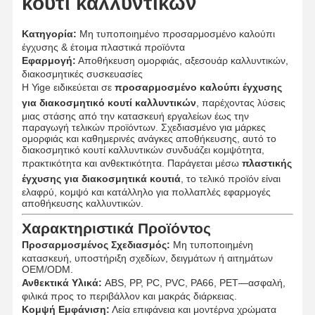
κουτί καλλυντικών
Κατηγορία:
Μη τυποποιημένο προσαρμοσμένο καλούπι
έγχυσης & έτοιμα πλαστικά προϊόντα
Εφαρμογή:
Αποθήκευση ομορφιάς, αξεσουάρ καλλυντικών,
διακοσμητικές συσκευασίες
Η Yige ειδικεύεται σε
προσαρμοσμένο καλούπι έγχυσης
για διακοσμητικό κουτί καλλυντικών
, παρέχοντας λύσεις
μιας στάσης από την κατασκευή εργαλείων έως την
παραγωγή τελικών προϊόντων. Σχεδιασμένο για μάρκες
ομορφιάς και καθημερινές ανάγκες αποθήκευσης, αυτό το
διακοσμητικό κουτί καλλυντικών συνδυάζει κομψότητα,
πρακτικότητα και ανθεκτικότητα. Παράγεται μέσω
πλαστικής
έγχυσης για διακοσμητικά κουτιά
, το τελικό προϊόν είναι
ελαφρύ, κομψό και κατάλληλο για πολλαπλές εφαρμογές
αποθήκευσης καλλυντικών.
Χαρακτηριστικά Προϊόντος
Προσαρμοσμένος Σχεδιασμός:
Μη τυποποιημένη
κατασκευή, υποστήριξη σχεδίων, δειγμάτων ή αιτημάτων
OEM/ODM.
Ανθεκτικά Υλικά:
ABS, PP, PC, PVC, PA66, PET—ασφαλή,
φιλικά προς το περιβάλλον και μακράς διάρκειας.
Κομψή Εμφάνιση:
Λεία επιφάνεια και μοντέρνα χρώματα