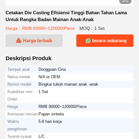
2/2
Cetakan Die Casting Efisiensi Tinggi Bahan Tahan Lama
Untuk Rangka Badan Mainan Anak-Anak
Harga：RMB 80000~120000/Piece
MOQ：1 Set
Harga terbaik
bicara sekarang
Deskripsi Produk
Tempat asal
Dongguan Cina
Nama merek
N/A or OEM
Nomor model
Bingkai tubuh mainan anak -anak
Kuantitas min
1 Set
Order
Harga
RMB 80000~120000/Piece
Kemasan rincian
Papan sintetis
Waktu
5-8 hari kerja
pengiriman
Syarat-syarat
L/C