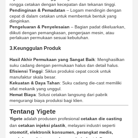
rongga cetakan dengan kecepatan dan tekanan tinggi.
Pendinginan & Pemadatan
– Logam mendingin dengan
cepat di dalam cetakan untuk membentuk bentuk yang
diinginkan.
Pengeluaran & Penyelesaian
– Bagian padat dikeluarkan,
diikuti dengan pemangkasan, pengerjaan mesin, atau
perlakuan permukaan sesuai kebutuhan.
3.Keunggulan Produk
Hasil Akhir Permukaan yang Sangat Baik
: Menghasilkan
suku cadang dengan permukaan halus dan detail halus.
Efisiensi Tinggi
: Siklus produksi cepat cocok untuk
manufaktur skala besar.
Kekuatan & Daya Tahan
: Suku cadang die-cast memiliki
sifat mekanik yang unggul.
Hemat Biaya
: Solusi cetakan langsung dari pabrik
mengurangi biaya produksi bagi klien.
Tentang Yigete
Yigete
adalah produsen profesional
cetakan die casting
Rumah
Produk
Tentang Kita
Wisata
Pabrik
dan
cetakan injeksi plastik
, melayani industri seperti
otomotif, elektronik konsumen, perangkat medis,