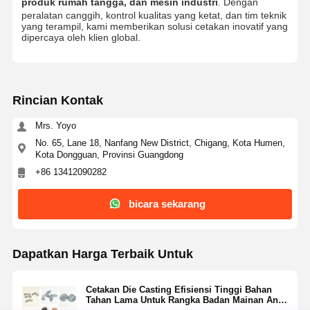
produk rumah tangga, dan mesin industri
. Dengan
peralatan canggih, kontrol kualitas yang ketat, dan tim teknik
yang terampil, kami memberikan solusi cetakan inovatif yang
dipercaya oleh klien global.
Kontrol
Hubungi
Berita
Semua
Kualitas
Kami
Kasus
Rincian Kontak
Mrs. Yoyo
No. 65, Lane 18, Nanfang New District, Chigang, Kota Humen,
Bicara
Sekarang
Kota Dongguan, Provinsi Guangdong
+86 13412090282
Cetakan Injeksi Plastik
bicara sekarang
Cetakan peralatan rumah tangga
Cetakan Injeksi Medis
Dapatkan Harga Terbaik Untuk
Home Injeksi Jamur
Cetakan Die Casting Efisiensi Tinggi Bahan
Tahan Lama Untuk Rangka Badan Mainan Anak-
Cetakan Injeksi Kustom