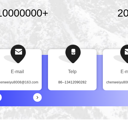
10000000
+
2
E-mail
Telp
E-m
henweiyu8008@163.com
86--13412090282
chenweiyu8