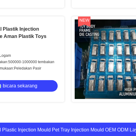
 Plastik Injection
e Aman Plastik Toys
:Logam
takan:500000-1000000 tembakan
mukaan:Peledakan Pasir
bicara sekarang
Injeksi Baki Klasifikasi Hewan Peliharaan, Cetakan Plastik Ku