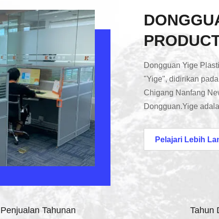
DONGGUA
PRODUCTS
Dongguan Yige Plasti
"Yige", didirikan pada
Chigang Nanfang New
Dongguan.Yige adalah
mengkhususkan diri d
manufaktur berbagai 
Pelajari Lebih La
peralatan rumah tang
aksesoris mainan, ak
dll,perusahaan memili
dan ...
Penjualan Tahunan
Tahun D