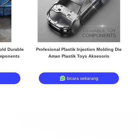
old Durable
Profesional Plastik Injection Molding Die
C
omponents
Aman Plastik Toys Aksesoris
bicara sekarang