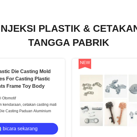
INJEKSI PLASTIK & CETAK
TANGGA PABRIK
stic Die Casting Mold
es For Casting Plastic
ts Frame Toy Body
ri Otomotif
 kendaraan, cetakan casting mati
ie Casting Paduan Aluminium
bicara sekarang