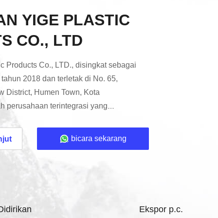
N YIGE PLASTIC
 CO., LTD
c Products Co., LTD., disingkat sebagai
 tahun 2018 dan terletak di No. 65,
 District, Humen Town, Kota
 perusahaan terintegrasi yang
alam desain, produksi dan kontrak
cetakan untuk pengendali jarak jauh
bicara sekarang
njut
ga, produk perjalanan luar ruangan,
sesoris medis, suku cadang mobil,
ki tim profesional, menekankan interaksi
idirikan
Ekspor p.c.