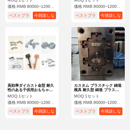
MOQ:
1セット
MOQ:
1セット
もちゃ用
セサリー
価格:
RMB 80000~120000/Piece
価格:
RMB 80000~120000/Piece
ベストプラ
今雑談しな
ベストプラ
今雑談しな
イス
さい
イス
さい
高効率ダイカスト金型 耐久
カスタム プラスチック 鋳造
性のある子供用おもちゃの
模具 耐久型 鋳造 プラスチ
ボディフレーム用材料
ック 部品 玩具 機体枠
MOQ:
1セット
MOQ:
1セット
価格:
RMB 80000~120000/Piece
価格:
RMB 80000~120000/Piece
ベストプラ
今雑談しな
ベストプラ
今雑談しな
イス
さい
イス
さい