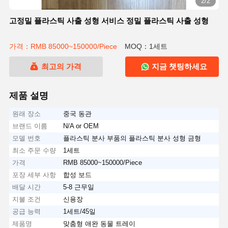
2/2
고정밀 플라스틱 사출 성형 서비스 정밀 플라스틱 사출 성형
가격：RMB 85000~150000/Piece
MOQ：1세트
최고의 가격
지금 챗팅하세요
제품 설명
원래 장소
중국 동관
브랜드 이름
N/A or OEM
모델 번호
플라스틱 분사 부품의 플라스틱 분사 성형 금형
최소 주문 수량
1세트
가격
RMB 85000~150000/Piece
포장 세부 사항
합성 보드
배달 시간
5-8 근무일
지불 조건
신용장
공급 능력
1세트/45일
제품명
맞춤형 애완 동물 트레이