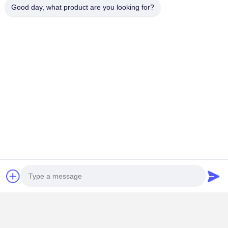
Good day, what product are you looking for?
정밀하고 효율적으로 독특한 애완동물 급식기 디자인을 실현
하기 위해 당사와 협력하십시오.
프로젝트 요구 사항을 논의하
고 맞춤 견적을 받으려면 지금 문의하십시오.
주문 지침
당사 매장의 모든 사출 금형은
맞춤 제작 제품입니다.
도면 또
는 샘플을 제공한 후에만 견적을 내고 주문을 할 수 있습니다.
주문 전에 고객 서비스에 문의하십시오. 협조해 주셔서 감사합
니다.
연락처 세부 사항
Mrs. Yoyo
노스 65, 라인 18, 난판 신구, 치강, 후멘 타운, 둥구안 시, 광둥 성
+86 13412090282