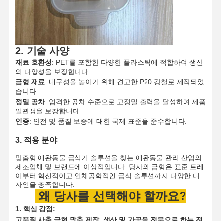
품질 관리
연락처
뉴스
모든 케이스
2. 기술 사양
재료 호환성
:
PET를 포함한 다양한 플라스틱에 적합하여 생산
의 다양성을 보장합니다.
금형 재료
:
내구성을 높이기 위해 견고한 P20 강철로 제작되었
지금 챗팅하
습니다.
세요
정밀 공차
:
엄격한 공차 수준으로 고정밀 출력을 달성하여 제품
일관성을 보장합니다.
인증
:
안전 및 품질 보증에 대한 국제 표준을 준수합니다.
플라스틱 사출 금형
3. 적용 분야
가정용 가전 폼
맞춤형 애완동물 급식기 솔루션을 찾는 애완동물 관리 산업의
제조업체 및 브랜드에 이상적입니다.
당사의 금형은 표준 트레
의학 사출 금형
이부터 혁신적이고 인체공학적인 급식 솔루션까지 다양한 디
자인을 충족합니다.
가정용 사출 금형
왜 당사를 선택해야 할까요?
맞춤형 사출 금형
1. 핵심 강점:
고품질 사출 금형 맞춤 제작, 생산 및 가공을 전문으로 하는 전