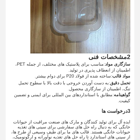
کنترل کیفیت
تماس با ما
اخبار
همه موارد
حالا حرف بزن
2مشخصات فنی
سازگاری مواد
:
مناسب برای پلاستیک های مختلف، از جمله PET،
اطمینان از انعطاف پذیری در تولید.
قالب تزریق پلاستیک
مواد قالب
:
ساخته شده از فولاد P20 برای دوام بیشتر.
تحمل دقیق
:
به دست آوردن خروجی با دقت بالا با سطوح تحمل
قالب لوازم خانگی
تنگ، اطمینان از سازگاری محصول.
گواهینامه
:
مطابق با استانداردهای بین المللی برای ایمنی و تضمین
قالب تزریق پزشکی
کیفیت.
3درخواست ها
قالب تزریق خانگی
ایده آل برای تولید کنندگان و مارک های صنعت مراقبت از حیوانات
قالب تزریقی سفارشی
خانگی که به دنبال راه حل های سفارشی برای سینی های تغذیه
حیوانات خانگی هستند.
قالب های ما برای طیف وسیعی از طرح ها،
از سینی های استاندارد تا راه حل های تغذیه نوآورانه و ارگونومیک،
محصولات تزریق شده