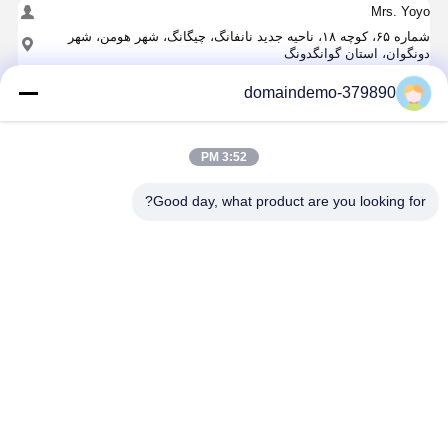
Mrs. Yoyo
شماره ۶۵، کوچه ۱۸، ناحیه جدید نانفانگ، چیگانگ، شهر هومن، شهر
دونگوان، استان گوانگدونگ
+86 13412090282
domaindemo-379890
حالا حرف بزن
3:52 PM
بهترين قيمت رو براي
Good day, what product are you looking for?
خدمات قالب بندی تزریقی پلاستیکی با دقت بالا
ادامه هید
محصولات توصیه شده