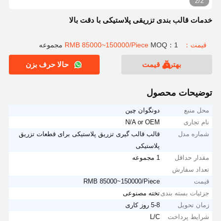
2/2
خدمات قالب بندی تزریقی پلاستیکی با دقت بالا
قیمت：RMB 85000~150000/Piece
MOQ：1 مجموعه
بهترین قیمت
حالا حرف بزن
توضیحات محصول
محل منبع
دونگوان چین
نام تجاری
N/A or OEM
شماره مدل
قالب قالب گیری تزریق پلاستیکی برای قطعات تزریق
پلاستیکی
مقدار حداقل
1 مجموعه
تعداد سفارش
قیمت
RMB 85000~150000/Piece
جزئیات بسته بندی
تخته مصنوعی
زمان تحویل
5-8 روز کاری
شرایط پرداخت
L/C