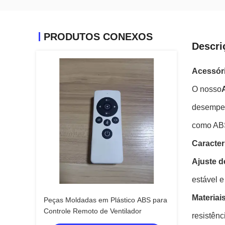
PRODUTOS CONEXOS
Descri
Acessóri
O nosso
desempenh
como ABS
Caracter
Ajuste d
estável e
Materiai
Peças Moldadas em Plástico ABS para
Controle Remoto de Ventilador
resistên