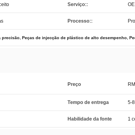
ceito
Serviço::
OE
as
Processo::
Pro
,
,
a precisão
Peças de injecção de plástico de alto desempenho
Pe
Preço
RM
Tempo de entrega
5-8
Habilidade da fonte
1 c