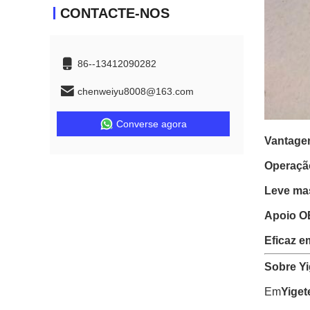
CONTACTE-NOS
86--13412090282
chenweiyu8008@163.com
Converse agora
Vantage
Operaçã
Leve mas
Apoio 
Eficaz e
Sobre Yi
Em
Yiget