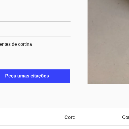
ntes de cortina
Peça umas citações
Cor::
Cor