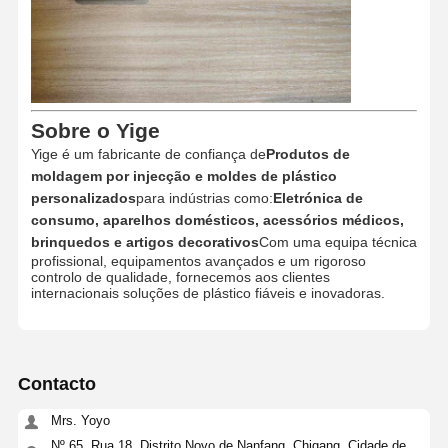
Produtos de moldagem por injecção
Molde de fundição
Sobre o Yige
Yige é um fabricante de confiança de
Produtos de
moldagem por injecção e moldes de plástico
personalizados
para indústrias como:
Eletrónica de
consumo, aparelhos domésticos, acessórios médicos,
brinquedos e artigos decorativos
Com uma equipa técnica
profissional, equipamentos avançados e um rigoroso
controlo de qualidade, fornecemos aos clientes
internacionais soluções de plástico fiáveis e inovadoras.
Contacto
Mrs. Yoyo
Nº 65, Rua 18, Distrito Novo de Nanfang, Chigang, Cidade de