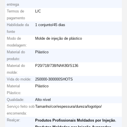
entrega
Termos de
L/C
pagamento
Habilidade da
1 conjunto/45 dias
fonte
Modo de
Molde de injeção de plástico
modelagem:
Material do
Plástico
produto:
Material do
P20/718/738/NAK80/S136
molde:
Vida do molde:
250000-300000SHOTS
Material
Plástico
Plástico:
Qualidade:
Alto nível
Serviço feito sob
Tamanho/cor/espessura/dureza/logotipo/
encomenda:
Realçar:
,
Produtos Profissionais Moldados por Injeção
,