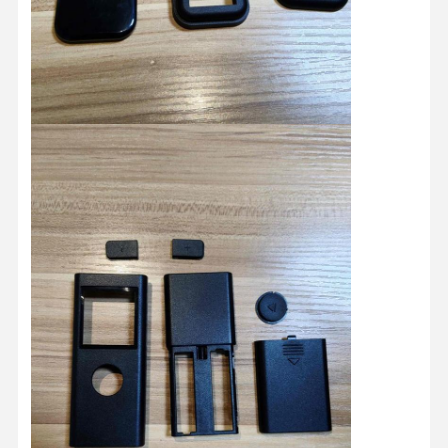
Controle De
Fale
Notícias
Todos Os
Qualidade
Conosco
Casos
Converse
Agora
Molde de injeção de plástico
Molde de aparelhos domésticos
Modelagem por injeção médica
Molde de Injeção Doméstico
Molde de injeção personalizado