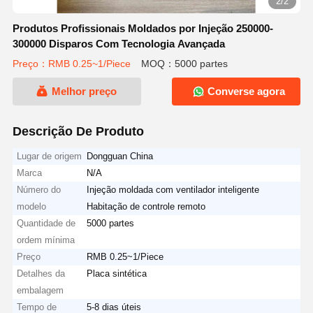
2/2
Produtos Profissionais Moldados por Injeção 250000-
300000 Disparos Com Tecnologia Avançada
Preço：RMB 0.25~1/Piece
MOQ：5000 partes
Melhor preço
Converse agora
Descrição De Produto
Lugar de origem
Dongguan China
Marca
N/A
Número do
Injeção moldada com ventilador inteligente
modelo
Habitação de controle remoto
Quantidade de
5000 partes
ordem mínima
Preço
RMB 0.25~1/Piece
Detalhes da
Placa sintética
embalagem
Tempo de
5-8 dias úteis