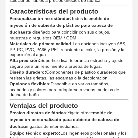
soluciones fiables a precios directos de fábrica.
Características del producto
Personalización no estándar:
Todos los
molde de
inyección de cubierta de plástico para cabeza de
ducha
está diseñado para coincidir con sus dibujos,
muestras o requisitos OEM / ODM.
Materiales de primera calidad:
Las opciones incluyen ABS,
PP, PC, PVC, PA66 y PET resistente al calor, la presión y la
exposición al agua.
Alta precisión:
Superficie lisa, tolerancia estrecha y ajuste
seguro para un rendimiento a prueba de fugas.
Diseño duradero:
Componentes de plástico duraderos que
resisten las grietas, las escamas o la decoloración.
Opciones flexibles:
Disponible en varios tamaños,
acabados y colores para adaptarse a varios modelos de
ducha de baño.
Ventajas del producto
Precios directos de fábrica:
Yigete ofrece
molde de
inyección personalizado para cubierta de cabeza de
Inicio
Productos
Sobre
Visita A La
Nosotros
Fábrica
ducha
sin gastos de intermediarios.
Equipo técnico experto:
Los ingenieros profesionales y los