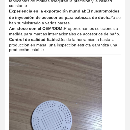
fabricantes de moldes aseguran la precisión y la calidad
constante.
Experiencia en la exportación mundial:
El nuestro
moldes
de inyección de accesorios para cabezas de ducha
Ya se
Control De
Contacto
Noticias
Todos Los
han suministrado a varios países.
Calidad
Casos
Amistoso con el OEM/ODM:
Proporcionamos soluciones a
medida para marcas internacionales de accesorios de baño.
Control de calidad fiable:
Desde la herramienta hasta la
producción en masa, una inspección estricta garantiza una
producción estable.
Ahora Charle
Molde de inyección de plástico
Molde para electrodomésticos
Moldeo por inyección médico
En el hogar, moho por inyección
molde de inyección personalizado