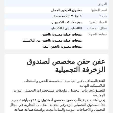
العرض
اسم المنتج:
صندوق الديكور الجمال
خدمة:
خدمة OEM مخصصة
المواد العفن:
بوم ، ABS ، الكمبيوتر
نطاق المعدات
400 طن إلى 2500 طن
تسليط الضوء:
,
منتجات عملية مصبوبة بالحقن
,
منتجات عملية مصبوبة بالحقن من البلاستيك
منتجات مصبوبة بالحقن أنيقة
عفن حقن مخصص لصندوق
الزخرفة التجميلية
الفئة:
الصقاقات غير القياسية المخصصة للحقن والمنتجات
البلاستيكية النهائية
التطبيق:
تخزينات التجميل، ملحقات مستحضرات التجميل، عبوات
الزخرفة
يجي متخصص في
قالب حقن مخصص لصندوق زينة تجميلي
تم تصميم
هذا الصندوق التجميلي الزخرفي لخدمة العلامات التجارية في مجال
التجميل والاحتياجات اليوميةوالمتانةأنتجت بواسطة
صناعة صناعة