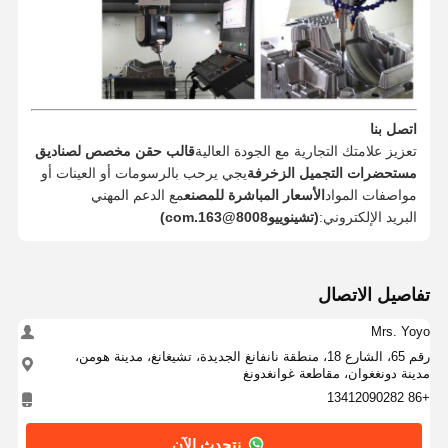
اتصل بنا
تعزيز علامتك التجارية مع الجودة العالية
قالب حقن مخصص لصناديق
مستحضرات التجميل الزخرفة
يجي يرحب بالرسومات أو العينات أو
مواصفات المواد
الأسعار المباشرة للمصنع
مع الدعم المهني
البريد الإلكتروني:
(تشينوييو8008@163.com)
تفاصيل الاتصال
Mrs. Yoyo
رقم 65، الشارع 18، منطقة نانفانغ الجديدة، تشيغانغ، مدينة هومن،
مدينة دونغغوان، مقاطعة غوانغدونغ
+86 13412090282
نتحدث الآن