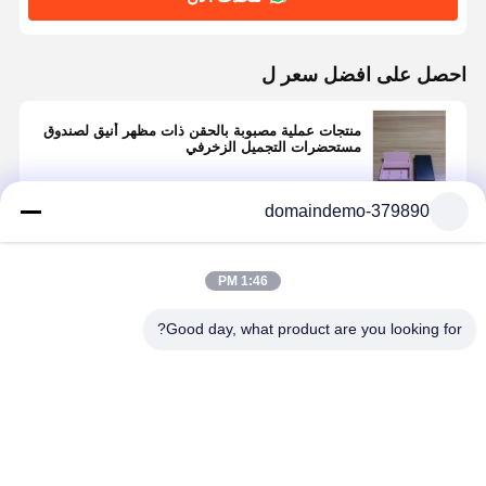
احصل على افضل سعر ل
منتجات عملية مصبوبة بالحقن ذات مظهر أنيق لصندوق
مستحضرات التجميل الزخرفي
domaindemo-379890
استمر
1:46 PM
المنتجات الموصى بها
Good day, what product are you looking for?
أجهزة الاستحمام
أجزاء بلاستيكية
أجزاء مصبوبة
منتجات
المعدنية
صناعية من نوع
من البلاستيك
البلاس