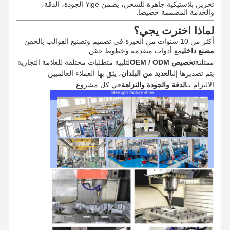
المنتجات المصنوعة بالحقن
تخزين بلاستيكية جاهزة للشحن، يضمن Yige الجودة، الدقة،
والخدمة المصممة خصيصا.
يموت قالب الصب
لماذا اخترت يجي؟
أكثر من 10 سنوات من الخبرة في تصميم وتصنيع القوالب بالحقن
مصنع داخلي
مع أدوات متقدمة وخطوط حقن
ممتلئة
تخصيص OEM / ODM
لتلبية متطلبات مختلفة للعلامة التجارية
يتم تصديرها إلى
العديد من البلدان
، يثق بها العملاء العالميين
الالتزام بـ
الدقة والجودة والنزاهة
في كل مشروع