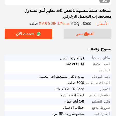
2/2
منتجات عملية مصبوبة بالحقن ذات مظهر أنيق لصندوق
مستحضرات التجميل الزخرفي
الأسعار：RMB 0.25~1/Piece
MOQ：5000 قطعة
افضل سعر
نتحدث الآن
منتوج وصف
مكان المنشأ
قوانغدونغ، الصين
اسم العلامة
N/A or OEM
التجارية
رقم الموديل
مربع ديكور مستحضرات التجميل
الحد الأدنى لكمية
5000 قطعة
الأسعار
RMB 0.25~1/Piece
تفاصيل التغليف
لوحة الاصطناعية
وقت التسليم
5-8 أيام عمل
شروط الدفع
خطاب الاعتماد
القدرة على
مجموعة واحدة/45 يومًا