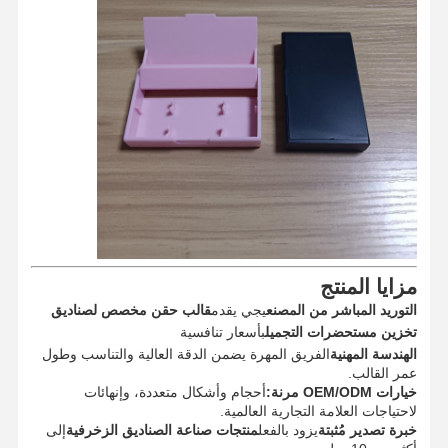
مزايا المنتج
التوريد المباشر من المصنع
يجي يقدم
قالب حقن مخصص لصناديق
تخزين مستحضرات التجميل
بأسعار تنافسية
الهندسة المهنية
الفريق المهرة يضمن الدقة العالية والتناسب وطول
عمر القالب.
منزل
المنتجات
حول بنا
جولة في
خيارات OEM/ODM مرنة:
أحجام وأشكال متعددة، وإنهائات
المعمل
لاحتياجات العلامة التجارية العالمية.
خبرة تصدير مُثبتة
يزود بالفعل
منتجات صناعة الصناديق الزخرفية
إلى