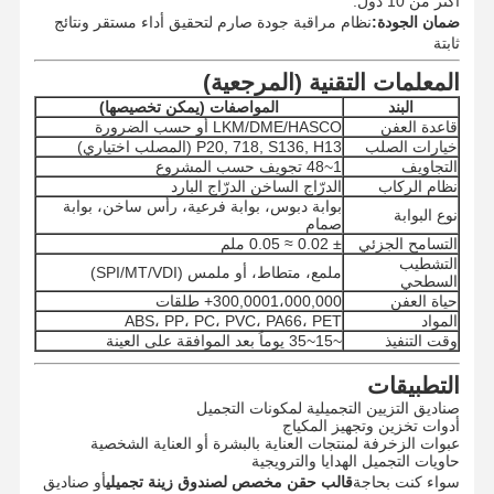
أكثر من 10 دول.
ضمان الجودة:
نظام مراقبة جودة صارم لتحقيق أداء مستقر ونتائج
ثابتة
المعلمات التقنية (المرجعية)
ضبط الجودة
اتصل بنا
أخبار
جميع القضايا
البند
المواصفات (يمكن تخصيصها)
قاعدة العفن
LKM/DME/HASCO أو حسب الضرورة
خيارات الصلب
P20, 718, S136, H13 (المصلب اختياري)
التجاويف
1~48 تجويف حسب المشروع
نظام الركاب
الدرّاج الساخن الدرّاج البارد
بوابة دبوس، بوابة فرعية، رأس ساخن، بوابة
نتحدث الآن
نوع البوابة
صمام
التسامح الجزئي
± 0.02 ≈ 0.05 ملم
التشطيب
قالب حقن البلاستيك
ملمع، متطاط، أو ملمس (SPI/MT/VDI)
السطحي
حياة العفن
300,0001،000,000+ طلقات
طلاء الأجهزة المنزلية
المواد
ABS، PP، PC، PVC، PA66، PET
وقت التنفيذ
~15~35 يوماً بعد الموافقة على العينة
قوالب حقن طبية
التطبيقات
صناديق التزيين التجميلية لمكونات التجميل
قالب حقن منزلي
أدوات تخزين وتجهيز المكياج
عبوات الزخرفة لمنتجات العناية بالبشرة أو العناية الشخصية
قالب حقن مخصص
حاويات التجميل الهدايا والترويجية
سواء كنت بحاجة
قالب حقن مخصص لصندوق زينة تجميلي
أو صناديق