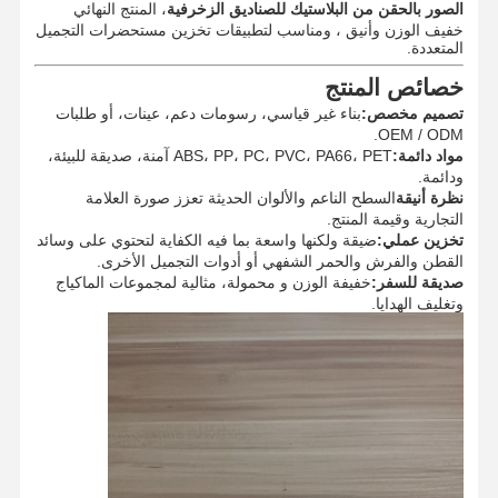
الصور بالحقن من البلاستيك للصناديق الزخرفية
، المنتج النهائي
خفيف الوزن وأنيق ، ومناسب لتطبيقات تخزين مستحضرات التجميل
المتعددة.
خصائص المنتج
تصميم مخصص:
بناء غير قياسي، رسومات دعم، عينات، أو طلبات
OEM / ODM.
مواد دائمة:
ABS، PP، PC، PVC، PA66، PET ‬آمنة، صديقة للبيئة،
ودائمة.
نظرة أنيقة
السطح الناعم والألوان الحديثة تعزز صورة العلامة
التجارية وقيمة المنتج.
تخزين عملي:
ضيقة ولكنها واسعة بما فيه الكفاية لتحتوي على وسائد
القطن والفرش والحمر الشفهي أو أدوات التجميل الأخرى.
صديقة للسفر:
خفيفة الوزن و محمولة، مثالية لمجموعات الماكياج
وتغليف الهدايا.