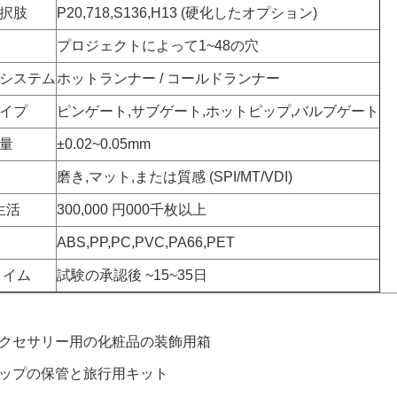
択肢
P20,718,S136,H13 (硬化したオプション)
プロジェクトによって1~48の穴
システム
ホットランナー / コールドランナー
イプ
ピンゲート,サブゲート,ホットピップ,バルブゲート
量
±0.02~0.05mm
磨き,マット,または質感 (SPI/MT/VDI)
生活
300,000 円000千枚以上
ABS,PP,PC,PVC,PA66,PET
タイム
試験の承認後 ~15~35日
クセサリー用の化粧品の装飾用箱
ップの保管と旅行用キット