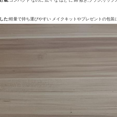
貯蔵:
コンパクト なのに 広々 な ほど に 綿 敷き,ブラシ,リップ
した:
軽量で持ち運びやすい メイクキットやプレゼントの包装