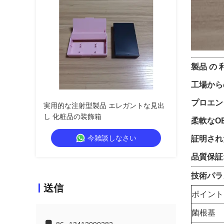
製品 の 
工場から
プロエン
実用的な注射型製品 エレガントな見出
し 化粧品の装飾箱
柔軟なOE
今雑談しなさい
証明され
品質保証
技術パラメ
送信
ポイント
菌根基