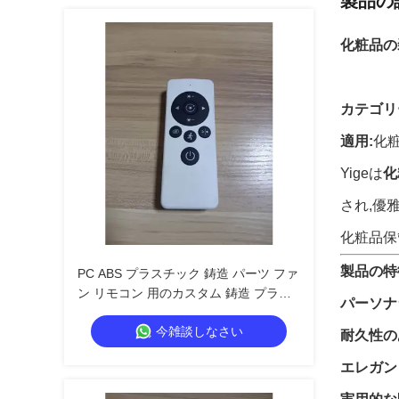
製品の
化粧品の
カテゴリ
適用:
化
Yigeは
化
され,優
化粧品保
製品の特
PC ABS プラスチック 鋳造 パーツ ファ
ン リモコン 用のカスタム 鋳造 プラス
パーソナ
チック 部品
今雑談しなさい
耐久性の
エレガン