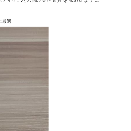
スティック,その他の 美容 道具 を 収める よう に
に最適