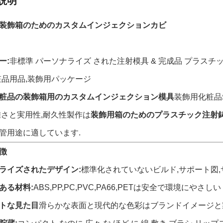
説明
装飾箱のためのカスタムインジェクションカビ
ー:
非標準 パーソナライズ された注射模具 & 完成品 プラスチ
粧品用品,装飾用パッケージ
粧品の装飾箱用のカスタムインジェクション模具
装飾用化粧品
雅さと実用性,耐久性製作は
装飾用箱のためのプラスチック注射
管用途に適しています.
徴
ライズされたデザイン:
標準化されていないビルド,サポート図,サ
ある材料:
ABS,PP,PC,PVC,PA66,PETは安全で環境にやさ
トな見た目
滑らかな表面と現代的な色彩はブランドイメージと