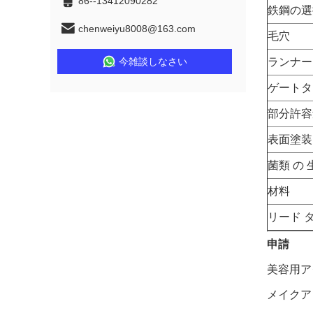
86--13412090282
鉄鋼の選
chenweiyu8008@163.com
毛穴
今雑談しなさい
ランナー
ゲートタ
部分許容
表面塗装
菌類 の 
材料
リード 
申請
美容用ア
メイクア