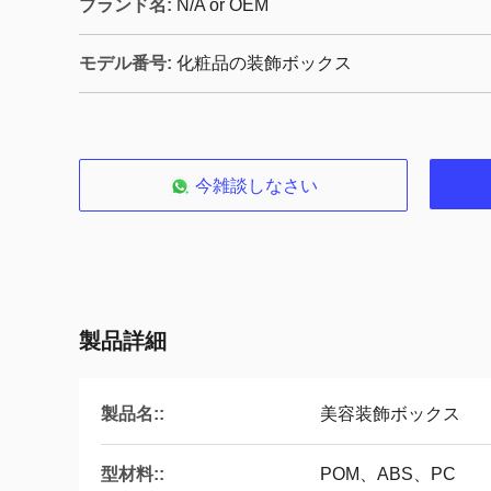
ブランド名:
N/A or OEM
モデル番号:
化粧品の装飾ボックス
今雑談しなさい
製品詳細
製品名::
美容装飾ボックス
型材料::
POM、ABS、PC