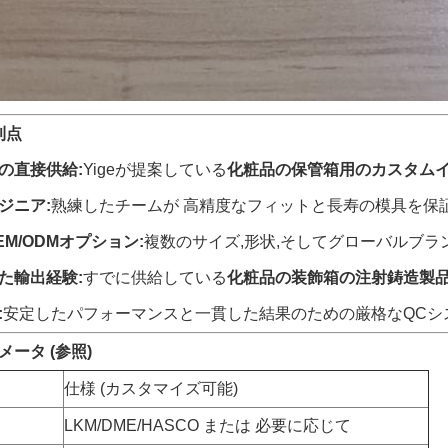
利点
の直接供給:
Yigeが提案している
化粧品の保管箱用のカスタム
ジニア:
熟練したチームが 高精度なフィットと長寿の模具を保
M/ODMオプション:
複数のサイズ,形状,そしてグローバルブ
た輸出経験:
すでに供給している
化粧品の装飾箱の注射鋳造製
:
安定したパフォーマンスと一貫した結果のための厳格なQCシ
ータ (参照)
仕様 (カスタマイズ可能)
LKM/DME/HASCO または 必要に応じて