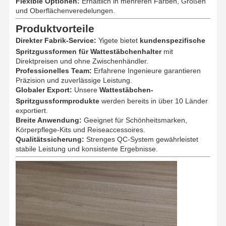
Flexible Optionen:
Erhältlich in mehreren Farben, Größen
und Oberflächenveredelungen.
Produktvorteile
Direkter Fabrik-Service:
Yigete bietet
kundenspezifische
Spritzgussformen für Wattestäbchenhalter
mit
Direktpreisen und ohne Zwischenhändler.
Professionelles Team:
Erfahrene Ingenieure garantieren
Präzision und zuverlässige Leistung.
Globaler Export:
Unsere
Wattestäbchen-
Spritzgussformprodukte
werden bereits in über 10 Länder
exportiert.
Breite Anwendung:
Geeignet für Schönheitsmarken,
Körperpflege-Kits und Reiseaccessoires.
Qualitätssicherung:
Strenges QC-System gewährleistet
stabile Leistung und konsistente Ergebnisse.
Startseite
Produkte
Über Uns
Fabrik Tour