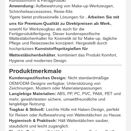
Kunststoffform & Fertigprodukt
Anwendung:
Aufbewahrung von Make-up-Werkzeugen,
Schönheitsaccessoires, Reise-Kits
Yigete bietet professionelle Lösungen für
. Arbeiten Sie mit
uns für Premium-Qualität zu Direktpreisen ab Werk.
,
sowohl für Werkzeugbau als auch für die
Fertigproduktfertigung. Dieser kundenspezifische
Wattestäbchenhalter für Kosmetik ist für Make-up, tägliche
Pflege und Reisezwecke konzipiert. Hergestellt durch
hochpräzises
Kunststoffspritzgießen für
Wattestäbchenbehälter
, kombiniert das Produkt Komfort,
Hygiene und modernes Design.
Produktmerkmale
Kundenspezifisches Design:
Nicht standardmäßige
OEM/ODM-Designs verfügbar, Unterstützung von
Zeichnungen, Mustern oder Materialanpassungen.
Langlebige Materialien:
ABS, PP, PC, PVC, PA66, PET und
mehr, gewährleisten sichere, umweltfreundliche und
langlebige Nutzung.
Tragbar & Stilvoll:
Leichte Hülle mit Haken-Design, perfekt
für Reisen oder Aufbewahrung von Wattestäbchen zu Hause.
Hygienisch & Praktisch:
Hält Wattestäbchen sauber,
staubdicht und leicht zugänglich.