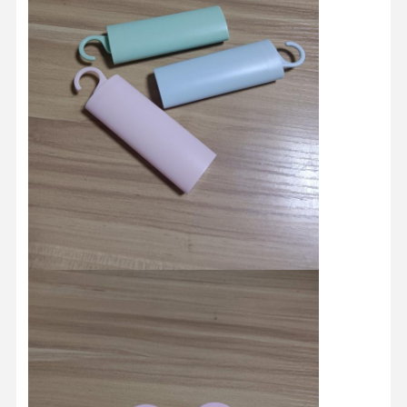
Qualitätskont
Kontakt
Nachrichten
Alle Fälle
Rolle
Plaudern Sie
Jetzt
Kunststoff-Spritzgussform
Schimmel für Haushaltsgeräte
Medizinisches Spritzen
Hausspritzgussform
Kundenspezifische Spritzgussform