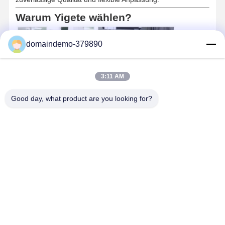
Warum Yigete wählen?
domaindemo-379890
3:11 AM
Good day, what product are you looking for?
Professioneller Formenbauer mit über 10 Jahren
Erfahrung
Eigene Fabrik
für Werkzeugbau und
Spritzgussproduktion
OEM/ODM-Unterstützung
für globale Marken und kundenspezifische
Verpackungsprojekte
Export in