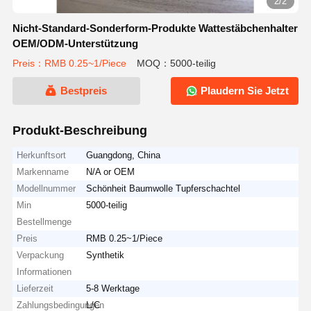
2/2
Nicht-Standard-Sonderform-Produkte Wattestäbchenhalter
OEM/ODM-Unterstützung
Preis：RMB 0.25~1/Piece
MOQ：5000-teilig
Bestpreis
Plaudern Sie Jetzt
Produkt-Beschreibung
Herkunftsort
Guangdong, China
Markenname
N/A or OEM
Modellnummer
Schönheit Baumwolle Tupferschachtel
Min
5000-teilig
Bestellmenge
Preis
RMB 0.25~1/Piece
Verpackung
Synthetik
Informationen
Lieferzeit
5-8 Werktage
Zahlungsbedingungen
L/C