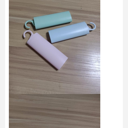
Ποιοτικός
Επαφή
Νέα
Όλες Οι
Έλεγχος
Περιπτώσεις
Συνομιλία
Τώρα
Καλούπι Πλαστικής Έγχυσης
Σκηνοθέτης οικιακής συσκευής
Ιατρική φόρμα εγχύσεων
Οικιακή Μούχλα
Προσαρμοσμένο καλούπι έγχυσης