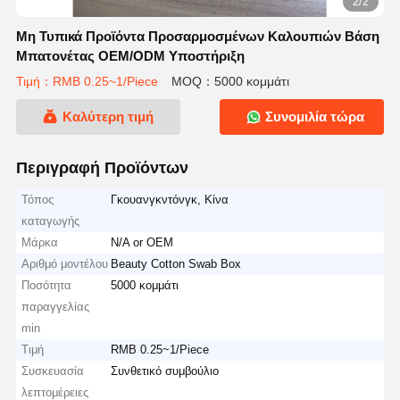
2/2
Μη Τυπικά Προϊόντα Προσαρμοσμένων Καλουπιών Βάση
Μπατονέτας OEM/ODM Υποστήριξη
Τιμή：RMB 0.25~1/Piece
MOQ：5000 κομμάτι
Καλύτερη τιμή
Συνομιλία τώρα
Περιγραφή Προϊόντων
Τόπος
Γκουανγκντόνγκ, Κίνα
καταγωγής
Μάρκα
N/A or OEM
Αριθμό μοντέλου
Beauty Cotton Swab Box
Ποσότητα
5000 κομμάτι
παραγγελίας
min
Τιμή
RMB 0.25~1/Piece
Συσκευασία
Συνθετικό συμβούλιο
λεπτομέρειες