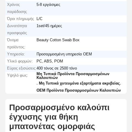
Χρόνος
5-8 εργάσιμες
παράδοσης
Όροι πληρωμής
L/C
Δυνατότητα
1set/45 ημέρες
προσφοράς
Όνομα
Beauty Cotton Swab Box
προϊόντος:
Υπηρεσία:
Προσαρμοσμένη υπηρεσία OEM
Υλικό φορμών:
PC, ABS, POM
Εύρος εξισώσεις:
400 τόνος σε 2500 τόνο
Μη Τυπικά Προϊόντα Προσαρμοσμένων
Υψηλό φως:
Καλουπιών
,
,
Μη Τυπικά χυτευμένα εξαρτήματα ακριβείας
OEM Προϊόντα Προσαρμοσμένων Καλουπιών
Προσαρμοσμένο καλούπι
έγχυσης για θήκη
μπατονέτας ομορφιάς