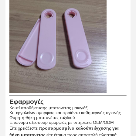
Προϊόντα που σχηματίζονται με ένεση
Καλούπι χύτευσης
Εφαρμογές
Κουτί αποθήκευσης μπατονέτας μακιγιάζ
Κιτ εργαλείων ομορφιάς και προϊόντα καθημερινής υγιεινής
Φορητή θήκη μπατονέτας ταξιδιού
Επωνυμα αξεσουάρ ομορφιάς με υπηρεσία OEM/ODM
Είτε χρειάζεστε
προσαρμοσμένο καλούπι έγχυσης για
θήκη μπατονέτας
είτε έτοιμα προς αποστολή πλαστικά