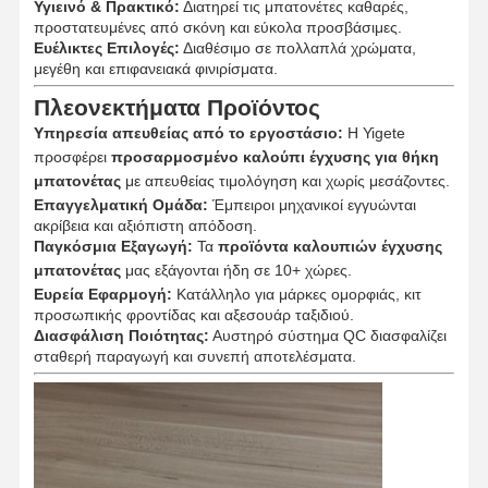
Υγιεινό & Πρακτικό:
Διατηρεί τις μπατονέτες καθαρές,
προστατευμένες από σκόνη και εύκολα προσβάσιμες.
Ευέλικτες Επιλογές:
Διαθέσιμο σε πολλαπλά χρώματα,
μεγέθη και επιφανειακά φινιρίσματα.
Πλεονεκτήματα Προϊόντος
Υπηρεσία απευθείας από το εργοστάσιο:
Η Yigete
προσφέρει
προσαρμοσμένο καλούπι έγχυσης για θήκη
μπατονέτας
με απευθείας τιμολόγηση και χωρίς μεσάζοντες.
Επαγγελματική Ομάδα:
Έμπειροι μηχανικοί εγγυώνται
ακρίβεια και αξιόπιστη απόδοση.
Παγκόσμια Εξαγωγή:
Τα
προϊόντα καλουπιών έγχυσης
μπατονέτας
μας εξάγονται ήδη σε 10+ χώρες.
Ευρεία Εφαρμογή:
Κατάλληλο για μάρκες ομορφιάς, κιτ
προσωπικής φροντίδας και αξεσουάρ ταξιδιού.
Διασφάλιση Ποιότητας:
Αυστηρό σύστημα QC διασφαλίζει
σταθερή παραγωγή και συνεπή αποτελέσματα.
Αρχική
Προϊόντα
Σχετικά Με
Γύρος
Σελίδα
Εμάς
Εργοστασίων