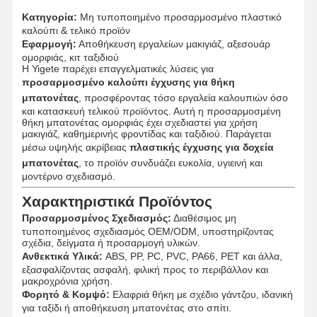
Κατηγορία:
Μη τυποποιημένο προσαρμοσμένο πλαστικό
καλούπι & τελικό προϊόν
Εφαρμογή:
Αποθήκευση εργαλείων μακιγιάζ, αξεσουάρ
ομορφιάς, κιτ ταξιδιού
Η Yigete παρέχει επαγγελματικές λύσεις για
προσαρμοσμένο καλούπι έγχυσης για θήκη
μπατονέτας
, προσφέροντας τόσο εργαλεία καλουπιών όσο
και κατασκευή τελικού προϊόντος. Αυτή η προσαρμοσμένη
θήκη μπατονέτας ομορφιάς έχει σχεδιαστεί για χρήση
μακιγιάζ, καθημερινής φροντίδας και ταξιδιού. Παράγεται
μέσω υψηλής ακρίβειας
πλαστικής έγχυσης για δοχεία
μπατονέτας
, το προϊόν συνδυάζει ευκολία, υγιεινή και
μοντέρνο σχεδιασμό.
Χαρακτηριστικά Προϊόντος
Προσαρμοσμένος Σχεδιασμός:
Διαθέσιμος μη
τυποποιημένος σχεδιασμός OEM/ODM, υποστηρίζοντας
σχέδια, δείγματα ή προσαρμογή υλικών.
Ανθεκτικά Υλικά:
ABS, PP, PC, PVC, PA66, PET και άλλα,
εξασφαλίζοντας ασφαλή, φιλική προς το περιβάλλον και
μακροχρόνια χρήση.
Φορητό & Κομψό:
Ελαφριά θήκη με σχέδιο γάντζου, ιδανική
για ταξίδι ή αποθήκευση μπατονέτας στο σπίτι.