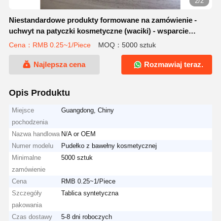
2/2
Niestandardowe produkty formowane na zamówienie -
uchwyt na patyczki kosmetyczne (waciki) - wsparcie
OEM/ODM
Cena：RMB 0.25~1/Piece
MOQ：5000 sztuk
Najlepsza cena
Rozmawiaj teraz.
Opis Produktu
Miejsce
Guangdong, Chiny
pochodzenia
Nazwa handlowa
N/A or OEM
Numer modelu
Pudełko z bawełny kosmetycznej
Minimalne
5000 sztuk
zamówienie
Cena
RMB 0.25~1/Piece
Szczegóły
Tablica syntetyczna
pakowania
Czas dostawy
5-8 dni roboczych