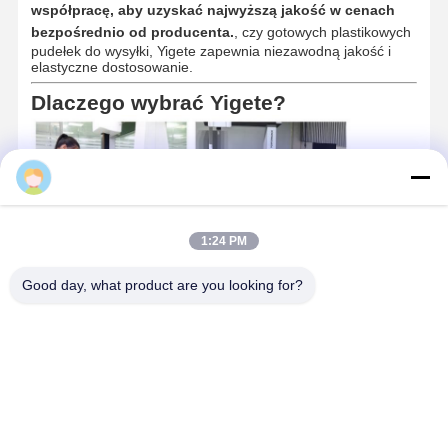
współpracę, aby uzyskać najwyższą jakość w cenach
bezpośrednio od producenta.
, czy gotowych plastikowych
pudełek do wysyłki, Yigete zapewnia niezawodną jakość i
elastyczne dostosowanie.
Dlaczego wybrać Yigete?
domaindemo-379890
1:24 PM
Good day, what product are you looking for?
Profesjonalny producent form z ponad 10-letnim
doświadczeniem
Własna fabryka
do produkcji form i formowania