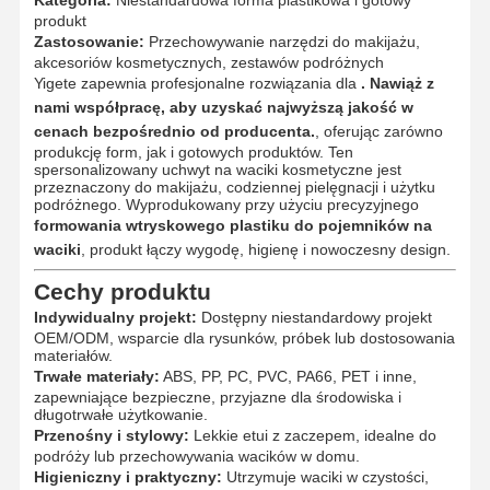
produkt
Zastosowanie:
Przechowywanie narzędzi do makijażu,
akcesoriów kosmetycznych, zestawów podróżnych
Yigete zapewnia profesjonalne rozwiązania dla
. Nawiąż z
nami współpracę, aby uzyskać najwyższą jakość w
cenach bezpośrednio od producenta.
, oferując zarówno
produkcję form, jak i gotowych produktów. Ten
spersonalizowany uchwyt na waciki kosmetyczne jest
przeznaczony do makijażu, codziennej pielęgnacji i użytku
podróżnego. Wyprodukowany przy użyciu precyzyjnego
formowania wtryskowego plastiku do pojemników na
waciki
, produkt łączy wygodę, higienę i nowoczesny design.
Cechy produktu
Indywidualny projekt:
Dostępny niestandardowy projekt
OEM/ODM, wsparcie dla rysunków, próbek lub dostosowania
materiałów.
Trwałe materiały:
ABS, PP, PC, PVC, PA66, PET i inne,
zapewniające bezpieczne, przyjazne dla środowiska i
długotrwałe użytkowanie.
Przenośny i stylowy:
Lekkie etui z zaczepem, idealne do
podróży lub przechowywania wacików w domu.
Higieniczny i praktyczny:
Utrzymuje waciki w czystości,