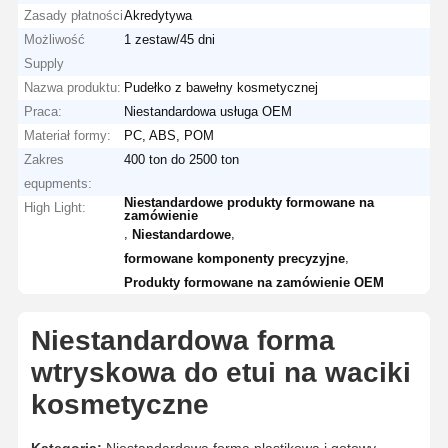
Zasady płatności
Akredytywa
Możliwość
1 zestaw/45 dni
Supply
Nazwa produktu:
Pudełko z bawełny kosmetycznej
Praca:
Niestandardowa usługa OEM
Materiał formy:
PC, ABS, POM
Zakres
400 ton do 2500 ton
equpments:
Niestandardowe produkty formowane na
High Light:
zamówienie
,
,
Niestandardowe
,
formowane komponenty precyzyjne
Produkty formowane na zamówienie OEM
Niestandardowa forma
wtryskowa do etui na waciki
kosmetyczne
Kategoria:
Niestandardowa forma plastikowa i gotowy