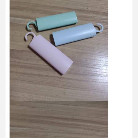
Kontrola
Skontaktuj
Aktualności
Wszystkie
Jakości
Się Z Nami
Przypadki
Rozmawiaj
Teraz.
Forma wtryskowa z tworzywa sztucznego
Formy do sprzętu gospodarstwa domowego
Medyczna forma wtryskowa
Home Pleśń do wstrzykiwań
specjalnie zaprojektowana forma wtryskowa