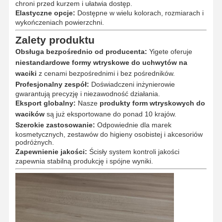
chroni przed kurzem i ułatwia dostęp.
Elastyczne opcje:
Dostępne w wielu kolorach, rozmiarach i
wykończeniach powierzchni.
Zalety produktu
Obsługa bezpośrednio od producenta:
Yigete oferuje
niestandardowe formy wtryskowe do uchwytów na
waciki
z cenami bezpośrednimi i bez pośredników.
Profesjonalny zespół:
Doświadczeni inżynierowie
gwarantują precyzję i niezawodność działania.
Eksport globalny:
Nasze
produkty form wtryskowych do
wacików
są już eksportowane do ponad 10 krajów.
Szerokie zastosowanie:
Odpowiednie dla marek
kosmetycznych, zestawów do higieny osobistej i akcesoriów
podróżnych.
Zapewnienie jakości:
Ścisły system kontroli jakości
zapewnia stabilną produkcję i spójne wyniki.
Dom
Produkty
O Nas
Wycieczka
Po Fabryce