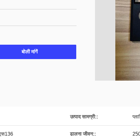
बोली मांगें
उत्पाद सामग्री::
प्ला
/एस136
ढालना जीवन::
250