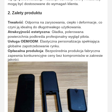
mogą być dostosowane do wymagań klienta.
2. Zalety produktu
Trwałość
: Odporna na zarysowania, ciepło i deformacje, co
czyni ją idealną do długotrwałego użytkowania.
Atrakcyjność estetyczna
: Gładka, polerowana
powierzchnia podkreśla profesjonalny wygląd pilota.
Usługa OEM/ODM
: Elastyczna personalizacja spełniająca
globalne zapotrzebowanie rynku.
Opłacalna produkcja
: Bezpośrednia produkcja fabryczna
zapewnia konkurencyjne ceny bez kompromisów w zakresie
jakości.
Dom
Produkty
O Nas
Wycieczka
Po Fabryce