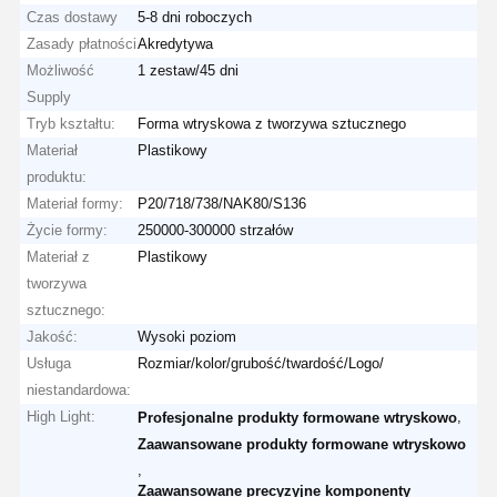
Czas dostawy
5-8 dni roboczych
Zasady płatności
Akredytywa
Możliwość
1 zestaw/45 dni
Supply
Tryb kształtu:
Forma wtryskowa z tworzywa sztucznego
Materiał
Plastikowy
produktu:
Materiał formy:
P20/718/738/NAK80/S136
Życie formy:
250000-300000 strzałów
Materiał z
Plastikowy
tworzywa
sztucznego:
Jakość:
Wysoki poziom
Usługa
Rozmiar/kolor/grubość/twardość/Logo/
niestandardowa:
High Light:
,
Profesjonalne produkty formowane wtryskowo
Zaawansowane produkty formowane wtryskowo
,
Zaawansowane precyzyjne komponenty