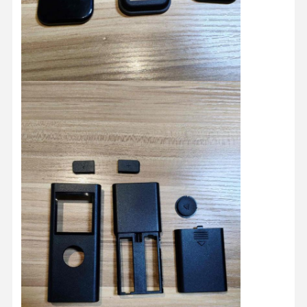
Kontrola
Skontaktuj
Aktualności
Wszystkie
Jakości
Się Z Nami
Przypadki
Rozmawiaj
Teraz.
Forma wtryskowa z tworzywa sztucznego
Formy do sprzętu gospodarstwa domowego
Medyczna forma wtryskowa
Home Pleśń do wstrzykiwań
specjalnie zaprojektowana forma wtryskowa