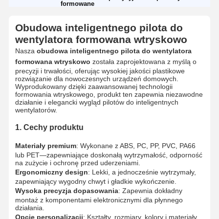
formowane
Obudowa inteligentnego pilota do
wentylatora formowana wtryskowo
Nasza
obudowa inteligentnego pilota do wentylatora
formowana wtryskowo
została zaprojektowana z myślą o
precyzji i trwałości, oferując wysokiej jakości plastikowe
rozwiązanie dla nowoczesnych urządzeń domowych.
Wyprodukowany dzięki zaawansowanej technologii
formowania wtryskowego, produkt ten zapewnia niezawodne
działanie i elegancki wygląd pilotów do inteligentnych
wentylatorów.
1. Cechy produktu
Materiały premium
: Wykonane z ABS, PC, PP, PVC, PA66
lub PET—zapewniające doskonałą wytrzymałość, odporność
na zużycie i ochronę przed uderzeniami.
Ergonomiczny design
: Lekki, a jednocześnie wytrzymały,
zapewniający wygodny chwyt i gładkie wykończenie.
Wysoka precyzja dopasowania
: Zapewnia dokładny
montaż z komponentami elektronicznymi dla płynnego
działania.
Opcje personalizacji
: Kształty, rozmiary, kolory i materiały