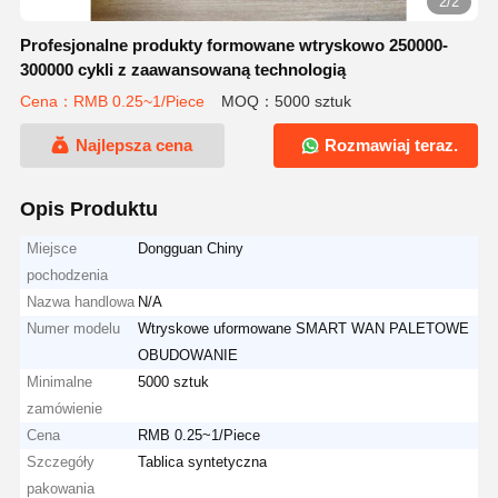
2/2
Profesjonalne produkty formowane wtryskowo 250000-
300000 cykli z zaawansowaną technologią
Cena：RMB 0.25~1/Piece
MOQ：5000 sztuk
Najlepsza cena
Rozmawiaj teraz.
Opis Produktu
Miejsce
Dongguan Chiny
pochodzenia
Nazwa handlowa
N/A
Numer modelu
Wtryskowe uformowane SMART WAN PALETOWE
OBUDOWANIE
Minimalne
5000 sztuk
zamówienie
Cena
RMB 0.25~1/Piece
Szczegóły
Tablica syntetyczna
pakowania