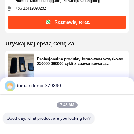
Humen, Miasto Dongguan, Prowincja Guangdong
+86 13412090282
Rozmawiaj teraz.
Uzyskaj Najlepszą Cenę Za
Profesjonalne produkty formowane wtryskowo
250000-300000 cykli z zaawansowaną
technologią
domaindemo-379890
Kontyntynuj
7:46 AM
Polecane Produkty
Good day, what product are you looking for?