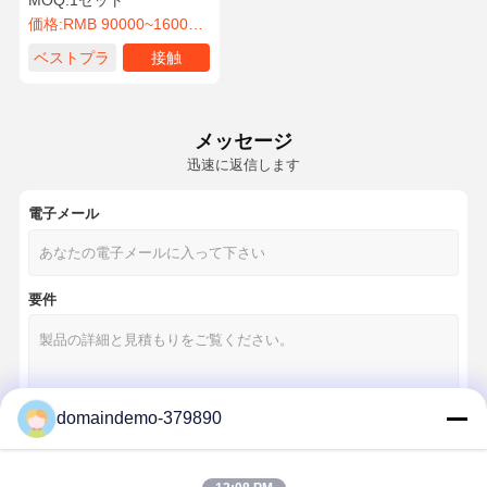
MOQ:
1セット
価格:
RMB 90000~160000/Piece
ベストプラ
接触
イス
メッセージ
迅速に返信します
電子メール
要件
domaindemo-379890
続行