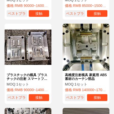
MOQ:
1セット
MOQ:
1セット
価格:
RMB 90000~160000/Piece
価格:
RMB 85000~150000/Piece
ベストプラ
接触
ベストプラ
接触
イス
イス
プラスチックの模具 プラス
高精度注射模具 家庭用 ABS
チックの注射 スマートファ
素材のカーテン部品
ン リモコン 高耐久性 衝撃
MOQ:
1セット
MOQ:
1セット
耐性
価格:
RMB 90000~140000/Piece
価格:
RMB 140000~170000/Piece
ベストプラ
接触
ベストプラ
接触
イス
イス