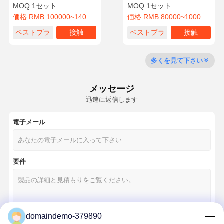
密注射模具
300000ショット トイパーツ
MOQ:
1セット
MOQ:
1セット
用
価格:
RMB 100000~140000/Piece
価格:
RMB 80000~100000/Piece
品質管理
お問い合わせ
ニュース
すべての場合
ベストプラ
接触
ベストプラ
接触
イス
イス
多くを見て下さい
メッセージ
今雑談しなさ
い
迅速に返信します
電子メール
プラスチック射出成形金型
家電の模具
要件
医学の注入型
家庭用射出成形金型
カスタム射出成形金型
domaindemo-379890