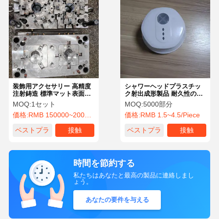
装飾用アクセサリー 高精度
シャワーヘッドプラスチッ
注射鋳造 標準マット表面仕
ク射出成形製品 耐久性のあ
上げ
るプラスチック金型部品 柔
MOQ:
1セット
MOQ:
5000部分
軟なオプション付き
価格:
RMB 150000~200000/Piece
価格:
RMB 1.5~4.5/Piece
ベストプラ
接触
ベストプラ
接触
イス
イス
時間を節約する
私たちはあなたと最高の製品に連絡しまし
ょう。
あなたの要件を与える