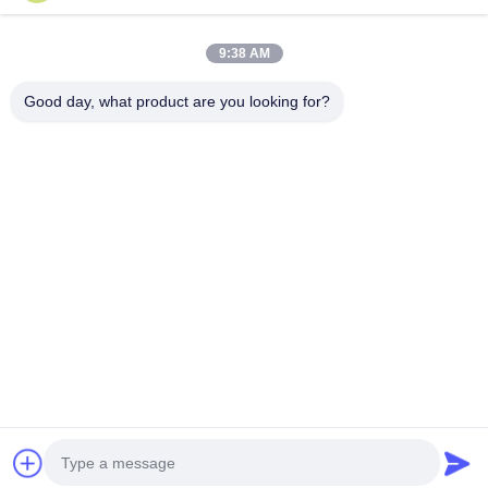
注射型製品
続行
9:38 AM
ダイカスト金型
Good day, what product are you looking for?
私たちのカテゴリー
プラスチック
家電の模具
医学の注入型
家庭用射出
射出成形金型
形金型
Desktop Site
ホーム
企業情報
お問い合わせ
地図
プライバシーポリシー規約
品質
プラスチック射出成形金型
中国工場.Copyright © 2026
Dongguan Yige Plastic Products Co., LTD. All Rights Reserved.