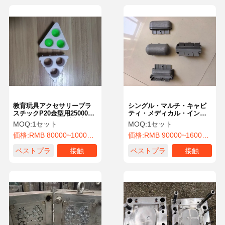
教育玩具アクセサリープラ
シングル・マルチ・キャビ
スチックP20金型用250000
ティ・メディカル・インジ
ショットカスタム射出成形
ェクション・モールド OEM
MOQ:
1セット
MOQ:
1セット
金型
ODM スチール・ヘルスケア
価格:
RMB 80000~100000/Piece
価格:
RMB 90000~160000/Piece
部品
ベストプラ
接触
ベストプラ
接触
イス
イス