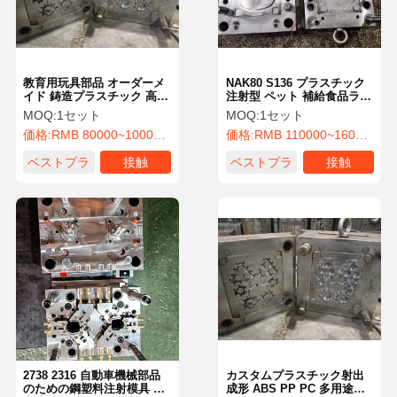
教育用玩具部品 オーダーメ
NAK80 S136 プラスチック
イド 鋳造プラスチック 高精
注射型 ペット 補給食品ラッ
度 オーダーメイド プラスチ
ク 注射型 OEM ODM
MOQ:
1セット
MOQ:
1セット
ック インジェクション 模具
価格:
RMB 80000~100000/Piece
価格:
RMB 110000~160000/Piece
ベストプラ
接触
ベストプラ
接触
イス
イス
ホーム
製品
企業情報
会社案内
2738 2316 自動車機械部品
カスタムプラスチック射出
のための鋼塑料注射模具 精
成形 ABS PP PC 多用途