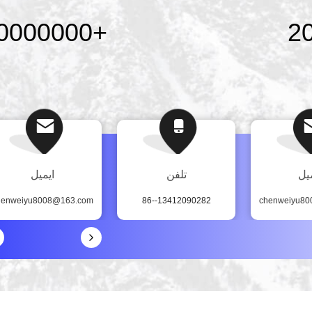
0000000
+
2
یل
تلفن
ایمیل
henweiyu8008@163.com
86--13412090282
chenweiyu8