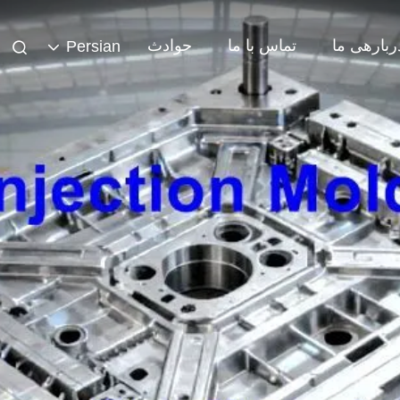
ربارهی ما
تماس با ما
حوادث
Persian