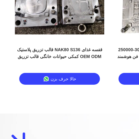
شات قالب تزریق پلاستیکی
قالب تزریق پلاستیک NAK80 S136 قفسه غذای
ر فن هوشمند
کمکی حیوانات خانگی قالب تزریق OEM ODM
حالا حرف بزن