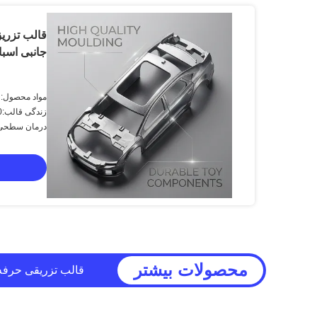
قالب تزریق
جانبی اسبا
مواد محصول:ف
زندگی قالب:500000-1000000 شات
درمان سطحی:
محصولات بیشتر
قالب تزریق سینی طبق