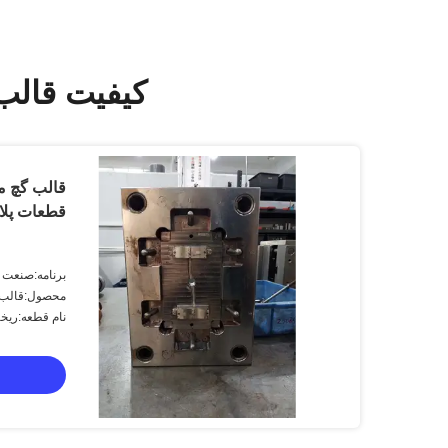
کیفیت قالب 
قالب گچ م
قطعات پلا
برنامه:صنعت 
محصول:قالب و
نام قطعه:ریخته