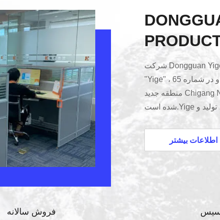
DONGGUA
PRODUCTS
شرکت Dongguan Yige Plastic Products Co. ، LTD. که به اختصار
"Yige" نامیده می شود ، در سال 2018 تاسیس شد و در شماره 65 ،
منطقه جدید Chigang Nanfang ، شهر Humen ، شهر Dongguan واقع
شده است.Yige یک شرکت یکپارچه تخصص در طراحی است، تولید و
ز راه دور لوازم خانگی،
باب بازی، لوازم جانبی
اطلاعات بیشتر
سیس خود,شرکت یک تیم
ن کارکنانش تاکید دارد.
The company takes ..
سیس
فروش سالانه