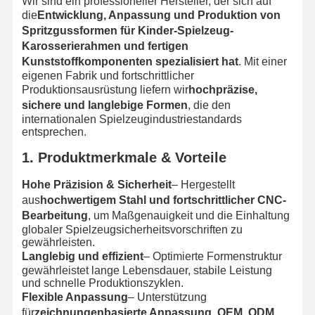
Wir sind ein professioneller Hersteller, der sich auf
die
Entwicklung, Anpassung und Produktion von
Spritzgussformen für Kinder-Spielzeug-
Karosserierahmen und fertigen
Kunststoffkomponenten spezialisiert hat
. Mit einer
eigenen Fabrik und fortschrittlicher
Produktionsausrüstung liefern wir
hochpräzise,
sichere und langlebige Formen
, die den
internationalen Spielzeugindustriestandards
entsprechen.
1. Produktmerkmale & Vorteile
Hohe Präzision & Sicherheit
– Hergestellt
aus
hochwertigem Stahl und fortschrittlicher CNC-
Bearbeitung
, um Maßgenauigkeit und die Einhaltung
globaler Spielzeugsicherheitsvorschriften zu
gewährleisten.
Langlebig und effizient
– Optimierte Formenstruktur
gewährleistet lange Lebensdauer, stabile Leistung
und schnelle Produktionszyklen.
Flexible Anpassung
– Unterstützung
für
zeichnungenbasierte Anpassung, OEM, ODM