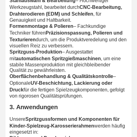
Stahlauswahl & Bearbeitung
– Hochwertiger
Werkzeugstahl, bearbeitet durch
CNC-Bearbeitung,
Drahterodieren (EDM) und Schleifen
, für
Genauigkeit und Haltbarkeit.
Formenmontage & Polieren
– Fachkundige
Techniker führen
Präzisionspassung, Polieren und
Texturieren
durch, um die Produktveredelung und den
visuellen Reiz zu verbessern.
Spritzguss-Produktion
– Ausgestattet
mit
automatischen Spritzgießmaschinen
, um eine
stabile Massenproduktion mit gleichbleibender
Qualität zu gewährleisten.
Oberflächenbehandlung & Qualitätskontrolle
–
Optionale
UV-Beschichtung, Lackierung oder
Druck
für die fertigen Spielzeugkomponenten, gefolgt
von rigorosen Qualitätsprüfungen.
3. Anwendungen
Unsere
Spritzgussformen und Komponenten für
Kinder-Spielzeug-Karosserierahmen
werden häufig
eingesetzt in: