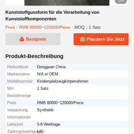
2/4
Kunststoffgussform für die Verarbeitung von
Kunststoffkomponenten
Preis：RMB 80000~120000/Piece
MOQ：1 Satz
Bestpreis
Plaudern Sie Jetzt
Produkt-Beschreibung
Herkunftsort
Dongguan China
Markenname
N/A or OEM
Modellnummer
Kinderspielzeugkörperrahmen
Min
1 Satz
Bestellmenge
Preis
RMB 80000~120000/Piece
Verpackung
Synthetik
Informationen
Lieferzeit
5-8 Werktage
Zahlungsbedingungen
L/C