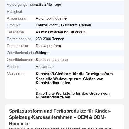
Versorgungsmaterial-
1 Satz/45 Tage
Fähigkeit
Anwendung
Automobilindustrie
Produkt
Fahrzeugform, Gussform sterben
Teilename
Aluminiumlegierung Druckguß
Formmaschine
250-2000 Tonnen
Formstruktur
Druckgussform
Oberflächenbehandlung
Polieren
Oberflächenvorbereitung
Sprühbeschichtung
Andere
Anpassbar
Markieren:
,
Kunststoff-Gießform für die Druckgussform
Spezielle Werkzeuge zum Gießen von
Kunststoffbauteilen
,
Dauerhafte Werkstoffe für das Gießen von
Kunststoffbauteilen
Spritzgussform und Fertigprodukte für Kinder-
Spielzeug-Karosserierahmen – OEM & ODM-
Hersteller