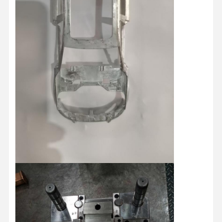
Qualitätskont
Kontakt
Nachrichten
Alle Fälle
Rolle
Plaudern Sie
Jetzt
Kunststoff-Spritzgussform
Schimmel für Haushaltsgeräte
Medizinisches Spritzen
Hausspritzgussform
Kundenspezifische Spritzgussform