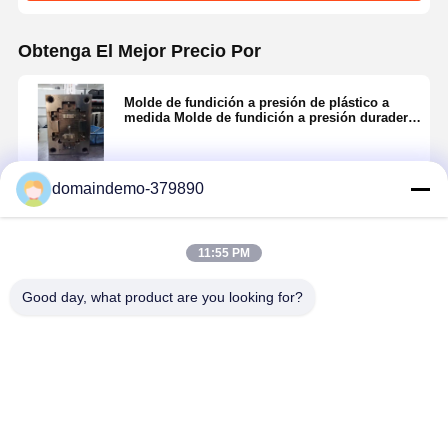
Obtenga El Mejor Precio Por
Molde de fundición a presión de plástico a
medida Molde de fundición a presión duradero
para la fundición de componentes de plástico
Marco del cuerpo del juguete
domaindemo-379890
Continuar
11:55 PM
Productos Recomendados
Good day, what product are you looking for?
Molde de
Moldes de
Cuadro del
fundición a
inyección de
cuerpo del
presión de
plástico
juguete Molde