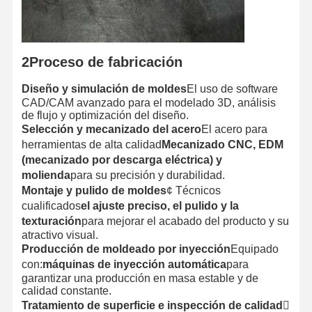
2Proceso de fabricación
Diseño y simulación de moldes
El uso de software
CAD/CAM avanzado para el modelado 3D, análisis
de flujo y optimización del diseño.
Selección y mecanizado del acero
El acero para
herramientas de alta calidad
Mecanizado CNC, EDM
(mecanizado por descarga eléctrica) y
molienda
para su precisión y durabilidad.
Montaje y pulido de moldes
¢ Técnicos
cualificados
el ajuste preciso, el pulido y la
texturación
para mejorar el acabado del producto y su
atractivo visual.
Producción de moldeado por inyección
Equipado
con:
máquinas de inyección automática
para
garantizar una producción en masa estable y de
calidad constante.
Tratamiento de superficie e inspección de calidad
