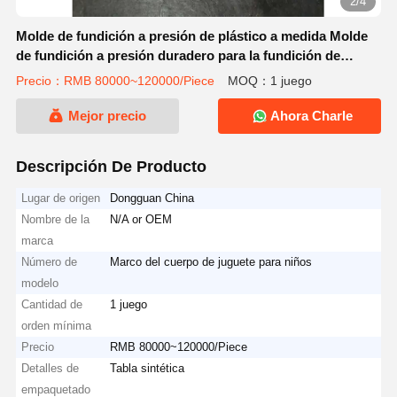
2/4
Molde de fundición a presión de plástico a medida Molde
de fundición a presión duradero para la fundición de
componentes de plástico Marco del cuerpo del juguete
Precio：RMB 80000~120000/Piece
MOQ：1 juego
Mejor precio
Ahora Charle
Descripción De Producto
Lugar de origen
Dongguan China
Nombre de la
N/A or OEM
marca
Número de
Marco del cuerpo de juguete para niños
modelo
Cantidad de
1 juego
orden mínima
Precio
RMB 80000~120000/Piece
Detalles de
Tabla sintética
empaquetado