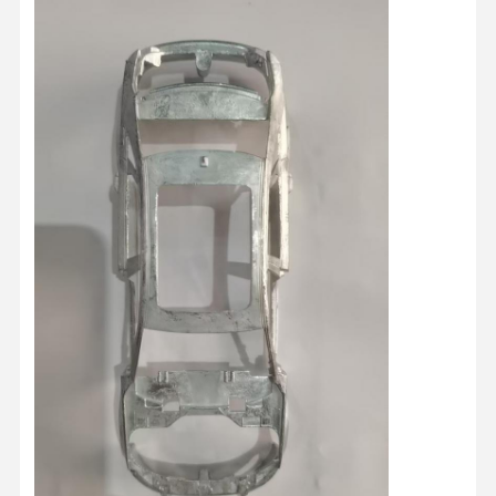
Control De
Contacto
Noticias
Todos Los
Calidad
Casos
Ahora Charle
Molde de inyección de plástico
Molde para electrodomésticos
Moldeo por inyección médico
En el hogar, moho por inyección
molde de inyección personalizado