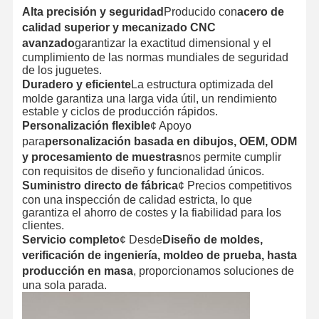
Alta precisión y seguridad
Producido con
acero de
calidad superior y mecanizado CNC
avanzado
garantizar la exactitud dimensional y el
cumplimiento de las normas mundiales de seguridad
de los juguetes.
Duradero y eficiente
La estructura optimizada del
molde garantiza una larga vida útil, un rendimiento
estable y ciclos de producción rápidos.
Personalización flexible
¢ Apoyo
para
personalización basada en dibujos, OEM, ODM
y procesamiento de muestras
nos permite cumplir
con requisitos de diseño y funcionalidad únicos.
Suministro directo de fábrica
¢ Precios competitivos
con una inspección de calidad estricta, lo que
garantiza el ahorro de costes y la fiabilidad para los
clientes.
Servicio completo
¢ Desde
Diseño de moldes,
verificación de ingeniería, moldeo de prueba, hasta
producción en masa
, proporcionamos soluciones de
Inicio
Productos
Sobre
Visita A La
una sola parada.
Nosotros
Fábrica