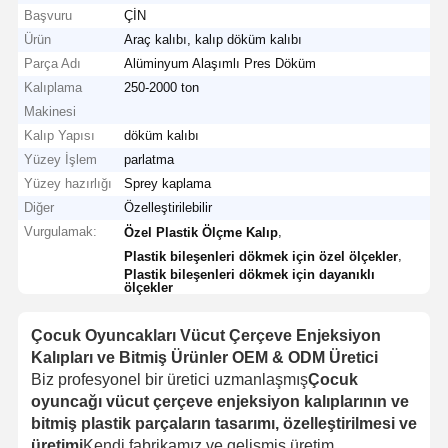
Başvuru
ÇİN
Ürün
Araç kalıbı, kalıp döküm kalıbı
Parça Adı
Alüminyum Alaşımlı Pres Döküm
Kalıplama
250-2000 ton
Makinesi
Kalıp Yapısı
döküm kalıbı
Yüzey İşlem
parlatma
Yüzey hazırlığı
Sprey kaplama
Diğer
Özelleştirilebilir
Vurgulamak:
,
Özel Plastik Ölçme Kalıp
,
Plastik bileşenleri dökmek için özel ölçekler
Plastik bileşenleri dökmek için dayanıklı
ölçekler
Çocuk Oyuncakları Vücut Çerçeve Enjeksiyon
Kalıpları ve Bitmiş Ürünler OEM & ODM Üretici
Biz profesyonel bir üretici uzmanlaşmış
Çocuk
oyuncağı vücut çerçeve enjeksiyon kalıplarının ve
bitmiş plastik parçaların tasarımı, özelleştirilmesi ve
üretimi
Kendi fabrikamız ve gelişmiş üretim