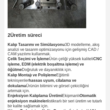
Enjeksiyon şekillendirilmiş ürünler
döküm kalıbı
2Üretim süreci
Kalıp Tasarımı ve Simülasyonu
3D modelleme, akış
analizi ve tasarım optimizasyonu için gelişmiş CAD /
CAM yazılımı kullanmak.
Çelik Seçimi ve İşleme
Ürün çeliği yüksek kaliteli
CNC
işleme, EDM (elektrik boşaltma işleme) ve
öğütme
Doğruluk ve dayanıklılık için.
Kalıp Montajı ve Polişleme
Eğitimli
teknisyenler
hassas uyum, cilalama ve
dokulama
Ürünün bitimini ve görsel çekiciliğini
artırmak için.
Enjeksiyon Kalıplama Üretimi
Ekipmanlı
Otomatik
enjeksiyon makineleri
istikrarlı bir seri üretim ve tutarlı
bir kalite sağlamak için.