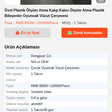
2/4
Özel Plastik Ölçüm Atma Kalıp Kalıcı Ölçüm Atma Plastik
Bileşenler Oyuncak Vücut Çerçevesi
Fiyat：RMB 80000~120000/Piece
MOQ：1 Takım
En iyi fiyat
Şimdi konuşalım.
Ürün Açıklaması
Menşe yeri
Dongguan Çin
Marka adı
N/A or OEM
Model numarası
Çocuk Oyuncak Vücut Çerçevesi
Min sipariş
1 Takım
miktarı
Fiyat
RMB 80000~120000/Piece
Ambalaj bilgileri
Sentetik tahta
Teslim süresi
5-8 iş günü
Ödeme koşulları
akreditif
Yetenek temini
1 Takım/45 gün