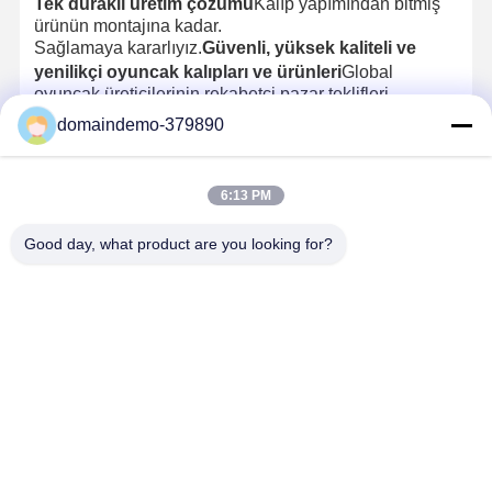
Tek duraklı üretim çözümü
Kalıp yapımından bitmiş
ürünün montajına kadar.
Sağlamaya kararlıyız.
Güvenli, yüksek kaliteli ve
yenilikçi oyuncak kalıpları ve ürünleri
Global
oyuncak üreticilerinin rekabetçi pazar teklifleri
oluşturmalarında destek sağlamak.
domaindemo-379890
İletişim Bilgileri
6:13 PM
Mrs. Yoyo
Good day, what product are you looking for?
No. 65, Lane 18, Nanfang Yeni Bölgesi, Chigang, Humen Şehri,
Dongguan Şehri, Guangdong Eyaleti
+86 13412090282
Şimdi konuşalım.
En İyi Fiyatı Alın