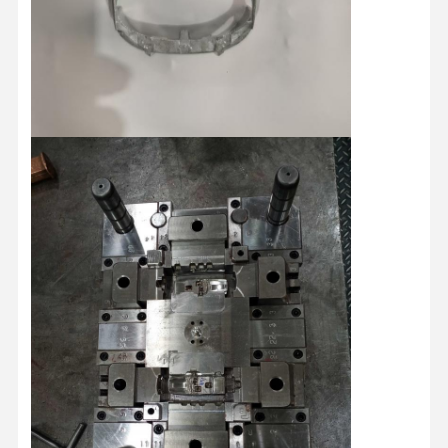
Kalite Kontrol
Bize Ulaşın
Haberler
Tüm Servis
Talepleri
Şimdi
Konuşalım.
Plastik Enjeksiyon Kalıbı
Ev Aygıtları Kalıpları
Tıbbi Enjeksiyon Kalıbı
Evde Enjekte edilebilir Kalıp
özel enjeksiyon kalıbı