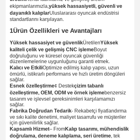
ekipmanlarımızla,
yüksek hassasiyetli, güvenli ve
dayanıklı kalıplar
Uluslararası oyuncak endüstrisi
standartlarını karşılayan.
1Ürün Özellikleri ve Avantajları
Yüksek hassasiyet ve güvenlik
Üretilen
Yüksek
kaliteli çelik ve gelişmiş CNC işleme
Boyut
doğruluğunu ve küresel oyuncak güvenliği
düzenlemelerine uygunluğunu garanti etmek.
Kalıcı ve Etkili
Optimize edilmiş kalıp yapısı, uzun
ömürlü, istikrarlı performans ve hızlı üretim döngüleri
sağlar.
Esnek özelleştirme
¢ Destek
çizim tabanlı
özelleştirme, OEM, ODM ve örnek işleme
benzersiz
tasarım ve işlevsel gereksinimleri karşılamamızı
sağlar.
Fabrika Doğrudan Tedarik
- Rekabetçi fiyatlandırma
ve sıkı kalite denetimi, maliyet tasarrufu ve müşteriler
için güvenilirlik sağlar.
Kapsamlı Hizmet
– From
Kalıp tasarımı, mühendislik
doğrulama, deneme kalıplama, seri üretime
, tek