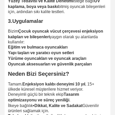
Yüzey Tedavisi ve Kalite Denetimi
İsteğe bağlı
UV
kaplama, boya veya baskı
bitmiş oyuncak bileşenleri
için, ardından sıkı kalite testleri.
3.Uygulamalar
Bizim
Çocuk oyuncak vücut çerçevesi enjeksiyon
kalıpları ve bileşenleri
yaygın olarak şu alanlarda
kullanılır:
Eğitim ve bulmaca oyuncakları
Yapı taşları ve yaratıcı oyun setleri
Yürüme oyuncakları ve oyuncak araçları
Oyuncak aksesuarları ve güvenlik parçaları
Neden Bizi Seçersiniz?
Tamam.
Enjeksiyon kalıbı deneyimi 10 yıl
, 15+
ülkede küresel müşterilere hizmet veriyor.
Deneyimli güçlü bir teknik ekip
Tasarım
optimizasyonu ve süreç yeniliği
.
İlkeye bağlılık
•Dikkat, Kalite ve Sadakat
Güvenilir
ürünleri sağlamak için.