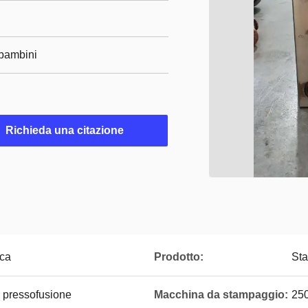
 bambini
Richieda una citazione
ica
Prodotto:
Sta
a pressofusione
Macchina da stampaggio:
250