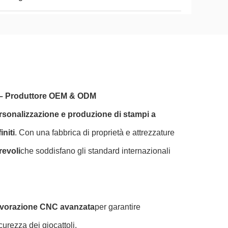
iti – Produttore OEM & ODM
rsonalizzazione e produzione di stampi a
initi
. Con una fabbrica di proprietà e attrezzature
revoli
che soddisfano gli standard internazionali
 lavorazione CNC avanzata
per garantire
curezza dei giocattoli.