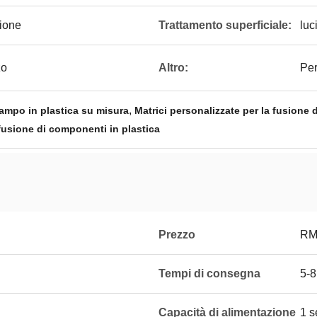
ione
Trattamento superficiale:
luc
zo
Altro:
Per
,
ampo in plastica su misura
Matrici personalizzate per la fusione 
 fusione di componenti in plastica
Prezzo
RM
Tempi di consegna
5-8
Capacità di alimentazione
1 s