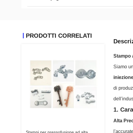
PRODOTTI CORRELATI
Descri
Stampo a
Siamo un 
iniezione
di produ
dell'indus
1. Cara
Alta Pre
l'accurat
Stampi per pressofusione ad alta