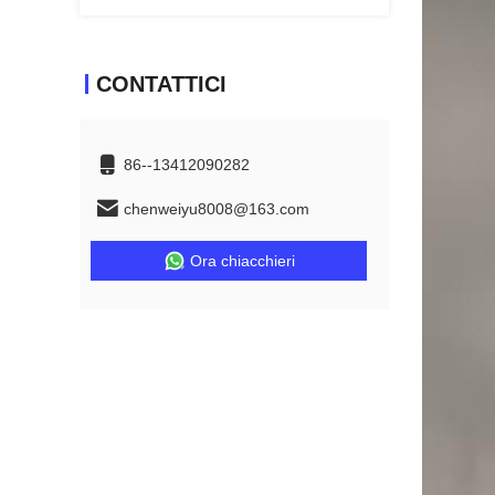
CONTATTICI
86--13412090282
chenweiyu8008@163.com
Ora chiacchieri