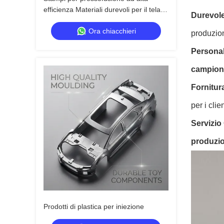
efficienza Materiali durevoli per il telaio
Durevole
del corpo dei giocattoli per bambini
Ora chiacchieri
produzion
Personal
campion
Fornitur
per i clien
Servizio
produzi
Prodotti di plastica per iniezione