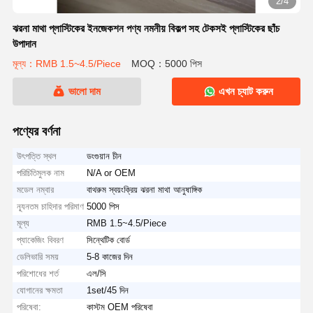
2/4
ঝরনা মাথা প্লাস্টিকের ইনজেকশন পণ্য নমনীয় বিকল্প সহ টেকসই প্লাস্টিকের ছাঁচ
উপাদান
মূল্য：RMB 1.5~4.5/Piece
MOQ：5000 পিস
ভালো দাম
এখন চ্যাট করুন
পণ্যের বর্ণনা
উৎপত্তি স্থল
ডংগুয়ান চীন
পরিচিতিমুলক নাম
N/A or OEM
মডেল নম্বার
বাথরুম স্বয়ংক্রিয় ঝরনা মাথা আনুষাঙ্গিক
ন্যূনতম চাহিদার পরিমাণ
5000 পিস
মূল্য
RMB 1.5~4.5/Piece
প্যাকেজিং বিবরণ
সিন্থেটিক বোর্ড
ডেলিভারি সময়
5-8 কাজের দিন
পরিশোধের শর্ত
এল/সি
যোগানের ক্ষমতা
1set/45 দিন
পরিষেবা:
কাস্টম OEM পরিষেবা