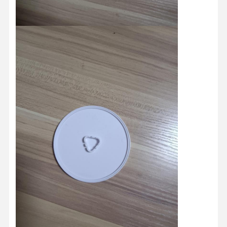
মান নিয়ন্ত্রণ
আমাদের সাথে
খবর
সব ক্ষেত্রেই
যোগাযোগ করুন
এখন চ্যাট করুন
প্লাস্টিক ইনজেকশন ছাঁচ
হোম অ্যাপ্লায়েন্স মোল্ড
মেডিকেল ইনজেকশন ছাঁচ
হোম ইনজেকশন মোল্ড
কাস্টম ইনজেকশন ছাঁচ