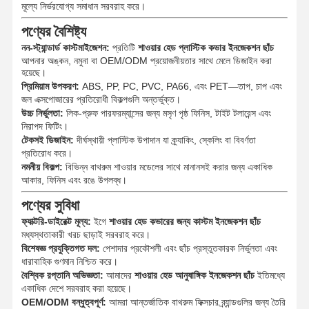
মূল্যে নির্ভরযোগ্য সমাধান সরবরাহ করে।
পণ্যের বৈশিষ্ট্য
নন-স্ট্যান্ডার্ড কাস্টমাইজেশন:
প্রতিটি
শাওয়ার হেড প্লাস্টিক কভার ইনজেকশন ছাঁচ
আপনার অঙ্কন, নমুনা বা OEM/ODM প্রয়োজনীয়তার সাথে মেলে ডিজাইন করা
হয়েছে।
প্রিমিয়াম উপকরণ:
ABS, PP, PC, PVC, PA66, এবং PET—তাপ, চাপ এবং
জল এক্সপোজারের প্রতিরোধী বিকল্পগুলি অন্তর্ভুক্ত।
উচ্চ নির্ভুলতা:
লিক-প্রুফ পারফরম্যান্সের জন্য মসৃণ পৃষ্ঠ ফিনিস, টাইট টলারেন্স এবং
নিরাপদ ফিটিং।
টেকসই ডিজাইন:
দীর্ঘস্থায়ী প্লাস্টিক উপাদান যা ক্র্যাকিং, স্কেলিং বা বিবর্ণতা
প্রতিরোধ করে।
নমনীয় বিকল্প:
বিভিন্ন বাথরুম শাওয়ার মডেলের সাথে মানানসই করার জন্য একাধিক
আকার, ফিনিস এবং রঙে উপলব্ধ।
পণ্যের সুবিধা
ফ্যাক্টরি-ডাইরেক্ট মূল্য:
ইগে
শাওয়ার হেড কভারের জন্য কাস্টম ইনজেকশন ছাঁচ
মধ্যস্থতাকারী খরচ ছাড়াই সরবরাহ করে।
বিশেষজ্ঞ প্রযুক্তিগত দল:
পেশাদার প্রকৌশলী এবং ছাঁচ প্রস্তুতকারক নির্ভুলতা এবং
ধারাবাহিক গুণমান নিশ্চিত করে।
বৈশ্বিক রপ্তানি অভিজ্ঞতা:
আমাদের
শাওয়ার হেড আনুষাঙ্গিক ইনজেকশন ছাঁচ
ইতিমধ্যে
একাধিক দেশে সরবরাহ করা হয়েছে।
OEM/ODM বন্ধুত্বপূর্ণ:
আমরা আন্তর্জাতিক বাথরুম ফিক্সচার ব্র্যান্ডগুলির জন্য তৈরি