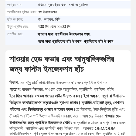
পণ্যের নাম:
বাথরুম স্বয়ংক্রিয় ঝরনা মাথা আনুষাঙ্গিক
প্লাস্টিকের ছাঁচের ধরণ:
চাপ ইনজেকশন
ছাঁচ উপাদান:
পম, অ্যাবস, পিসি
ইক্যুপমেন্টস রেঞ্জ:
400 টন থেকে 2500 টন
লক্ষণীয় করা:
,
স্নানের মাথা প্লাস্টিকের ইনজেকশন পণ্য
,
ঝরনা মাথা প্লাস্টিকের ছাঁচ উপাদান
প্লাস্টিকের ছাঁচ উপাদান
শাওয়ার হেড কভার এবং আনুষাঙ্গিকগুলির
জন্য কাস্টম ইনজেকশন ছাঁচ
বিভাগ:
নন-স্ট্যান্ডার্ড কাস্টমাইজড ইনজেকশন ছাঁচ এবং প্লাস্টিক উপাদান
প্রয়োগ:
বাথরুম ফিক্সচার, শাওয়ার হেড আনুষাঙ্গিক, স্যানিটারি প্লাস্টিক পার্টস
ইগে
দিয়ে আপনার বাথরুম পণ্যের লাইন উন্নত করুন। ইগে অঙ্কন, নমুনা বা উপাদান-
ভিত্তিক কাস্টমাইজেশন অনুরোধগুলি স্বাগত জানায়। ফ্যাক্টরি-ডাইরেক্ট মূল্য, পেশাদার
পরিষেবা এবং নির্ভরযোগ্য গুণমান উপভোগ করুন।
তে বিশেষজ্ঞ, উচ্চ-নির্ভুলতা টুলিং এবং
টেকসই প্লাস্টিক পার্ট উৎপাদন উভয়ই সরবরাহ করে। আমাদের উন্নত
শাওয়ার হেড
উপাদানগুলির জন্য প্লাস্টিক ইনজেকশন মোল্ডিং
আন্তর্জাতিক মানের মান পূরণ করে এমন
শক্তিশালী, স্টাইলিশ এবং কার্যকরী পণ্য নিশ্চিত করে। আপনার OEM/ODM
কাস্টমাইজেশন বা পূর্ণ-স্কেল উৎপাদনের প্রয়োজন হোক না কেন, ইগে ফ্যাক্টরি-ডাইরেক্ট