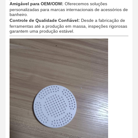
Amigável para OEM/ODM:
Oferecemos soluções
personalizadas para marcas internacionais de acessórios de
banheiro.
Controle de Qualidade Confiável:
Desde a fabricação de
Controle De
Fale
Notícias
Todos Os
ferramentas até a produção em massa, inspeções rigorosas
Qualidade
Conosco
Casos
garantem uma produção estável.
Converse
Agora
Molde de injeção de plástico
Molde de aparelhos domésticos
Modelagem por injeção médica
Molde de Injeção Doméstico
Molde de injeção personalizado