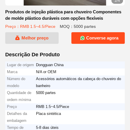
2/4
Produtos de injeção plástica para chuveiro Componentes
de molde plástico duráveis com opções flexíveis
Preço：RMB 1.5~4.5/Piece
MOQ：5000 partes
Melhor preço
Converse agora
Descrição De Produto
Lugar de origem
Dongguan China
Marca
N/A or OEM
Número do
Acessórios automáticos da cabeça do chuveiro do
modelo
banheiro
Quantidade de
5000 partes
ordem mínima
Preço
RMB 1.5~4.5/Piece
Detalhes da
Placa sintética
embalagem
Tempo de
5-8 dias úteis