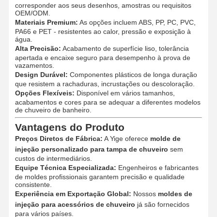
corresponder aos seus desenhos, amostras ou requisitos
OEM/ODM.
Materiais Premium:
As opções incluem ABS, PP, PC, PVC,
PA66 e PET - resistentes ao calor, pressão e exposição à
água.
Alta Precisão:
Acabamento de superfície liso, tolerância
apertada e encaixe seguro para desempenho à prova de
vazamentos.
Design Durável:
Componentes plásticos de longa duração
que resistem a rachaduras, incrustações ou descoloração.
Opções Flexíveis:
Disponível em vários tamanhos,
acabamentos e cores para se adequar a diferentes modelos
de chuveiro de banheiro.
Vantagens do Produto
Preços Diretos de Fábrica:
A Yige oferece
molde de
injeção personalizado para tampa de chuveiro
sem
custos de intermediários.
Equipe Técnica Especializada:
Engenheiros e fabricantes
de moldes profissionais garantem precisão e qualidade
consistente.
Casa
Produtos
Quem
Fábrica
Experiência em Exportação Global:
Nossos
moldes de
Somos
injeção para acessórios de chuveiro
já são fornecidos
para vários países.