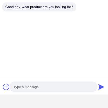
Good day, what product are you looking for?
Aplicações
Tampas e calotas decorativas para chuveiro de banheiro
Acessórios plásticos internos para chuveiro
Conexões plásticas para louças sanitárias
Conjuntos de componentes de chuveiro OEM/ODM
Soluções personalizadas de embalagem para produtos de
banheiro
Se você precisa de
molde de injeção personalizado para
acessórios de chuveiro
ou peças plásticas moldadas
acabadas, a Yige garante qualidade superior e produção
flexível para atender às suas necessidades de mercado.
Por que escolher a Yige?
Mais de 10
anos de experiência
em projeto e fabricação
de moldes de injeção
Fábrica própria
para produção de ferramentas e
moldagem por injeção
Personalização OEM/ODM
para marcas internacionais
de banheiros e sanitários