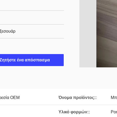
αξεσουάρ
Ζητήστε ένα απόσπασμα
ρεσία OEM
Όνομα προϊόντος::
Μπά
Υλικό φορμών::
Pom