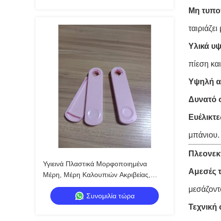
Μη τυπο
ταιριάζει
Υλικά υ
πίεση και
Υψηλή α
Δυνατό 
Ευέλικτε
μπάνιου.
Πλεονεκ
Υγιεινά Πλαστικά Μορφοποιημένα
Αμεσές 
Μέρη, Μέρη Καλουπιών Ακριβείας,
Φορητό Κουτί Αποθήκευσης Βαμβακιού
μεσάζοντ
Συνομιλία τώρα
Τεχνική