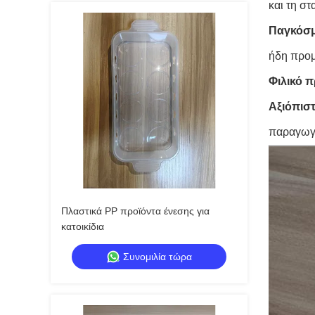
και τη στ
Παγκόσμ
ήδη προμ
Φιλικό 
Αξιόπιστ
παραγωγ
Πλαστικά PP προϊόντα ένεσης για
κατοικίδια
Συνομιλία τώρα