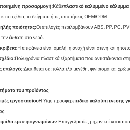
ποιημένη προσαρμογή:
Κάθε
πλαστικό καλυμμένο κάλυμμα γ
 με τα σχέδια, τα δείγματα ή τις απαιτήσεις OEM/ODM.
ψηλής ποιότητας:
Οι επιλογές περιλαμβάνουν ABS, PP, PC, PVC
 την έκθεση στο νερό.
κρίβεια:
Η επιφάνεια είναι ομαλή, η ανοχή είναι στενή και η το
σχέδιο:
Πολυχρόνια πλαστικά εξαρτήματα που αντιστέκονται στ
ς επιλογές:
Διατίθεται σε πολλαπλά μεγέθη, φινίρισμα και χρώμα
τήματα του προϊόντος
τιμές εργοστασίου
Η Yige προσφέρει
ειδικό καλούπι ένεσης γ
ος.
 ομάδα εμπειρογνωμόνων:
Επαγγελματίες μηχανικοί και κατα