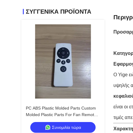
ΣΥΓΓΕΝΙΚΆ ΠΡΟΪΌΝΤΑ
Περιγ
Προσαρμ
Κατηγορ
Εφαρμο
Ο Yige ει
υψηλής α
κεφαλιο
είναι οι 
PC ABS Plastic Molded Parts Custom
Molded Plastic Parts For Fan Remote
τιμές απ
Control
Συνομιλία τώρα
Χαρακτη