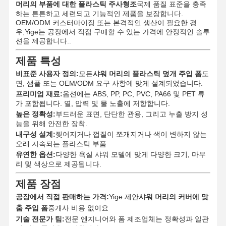
머리의 부품에 대한 플라스틱 주사형조
국제 품질 표준을 충족
하는 튼튼하고 세련되고 기능적인 제품을 보장합니다.
OEM/ODM 커스터마이징 또는 본격적인 생산이 필요한 경
우,Yige는 공장에서 직접 구매할 수 있는 가격에 안정적인 솔루
션을 제공합니다..
제품 특성
비표준 사용자 정의:
모든
샤워 머리의 플라스틱 덮개 주입 폼
도
면, 샘플 또는 OEM/ODM 요구 사항에 맞게 설계되었습니다.
프리미엄 재료:
옵션에는 ABS, PP, PC, PVC, PA66 및 PET 류
가 포함됩니다. 열, 압력 및 물 노출에 저항합니다.
높은 정확성:
부드러운 표면, 단단한 관용, 그리고 누출 방지 성
능을 위해 안전한 장착.
내구성 설계:
찢어지거나 껍질이 쪼개지거나 색이 변하지 않는
오래 지속되는 플라스틱 부품
유연한 옵션:
다양한 욕실 샤워 모델에 맞게 다양한 크기, 마무
리 및 색상으로 제공됩니다.
제품 장점
공장에서 직접 판매하는 가격:
Yige 제안
샤워 머리의 커버에 맞
춤 주입 폼
중개사 비용 없이요
기술 전문가 팀:
전문 엔지니어와 폼 제조업체는 정확성과 일관