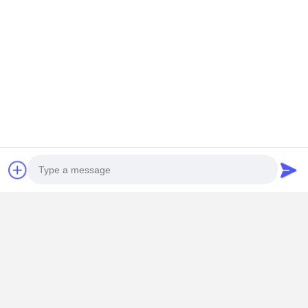
신청서
화장실 샤워용 머리 덮개와 장식용 모자
내부 샤워기 머리 플라스틱 액세서리
위생용품의 플라스틱 부착재
OEM/ODM 샤워 헤드 부품 세트
맞춤형 욕실 제품 포장 솔루션
당신이 필요한 경우
샤워 머리의 액세서리에 대한 사용자 지정
주입 폼
Yige는 고품질과 유연한 생산을 보장합니다. 시장의 요
구에 맞게요.
왜 이지 를 선택 했습니까?
Photo
10 이상
경험의 경력
주사 폼 설계 및 제조
회사 내 공장
툴링 및 주사형조 생산용
Video Call
OEM/ODM 커스터마이징
국제 화장실 및 위생용품 브랜드
수출
10개국 이상
, 장기 고객들의 신뢰
Audio Call